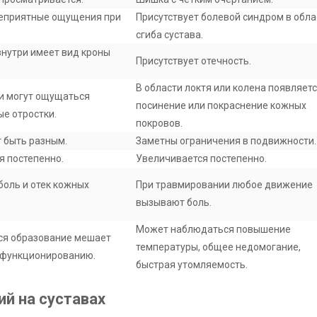
еприятные ощущения при
Присутствует болевой синдром в обла
сгиба сустава.
внутри имеет вид кроны
Присутствует отечность.
В области локтя или колена появляет
и могут ощущаться
посинение или покраснение кожных
е отростки.
покровов.
 быть разным.
Заметны ограничения в подвижности.
я постепенно.
Увеличивается постепенно.
боль и отек кожных
При травмировании любое движение
вызывают боль.
Может наблюдаться повышение
я образование мешает
температуры, общее недомогание,
 функционированию.
быстрая утомляемость.
й на суставах