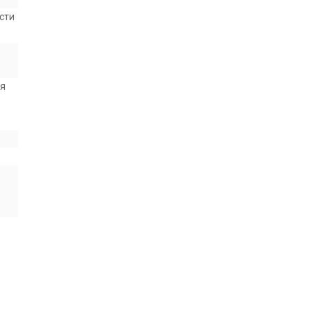
сти
ся