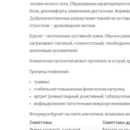
человеческого тела. Образования характеризуются
боли, дискомфорта, изменения цвета кожи. Формир
Доброкачественные разрастания тканей на сустав
отростков – древовидная липома.
Бурсит – воспаление суставной сумки. Обычно раз
затрагивает локтевой, голеностопный, тазобедрен
ахилловым сухожилием).
Клинически патология может протекать в острой, 
Причины появления:
травмы;
стабильная повышенная физическая нагрузка;
артрит (ревматоидный, реактивный, туберкулезн
инфицирование патогенными микроорганизмами 
Игнорируя бурсит на локте или колене, возможно в
Симптомы
Симптомы д
Имеет схожесть с шишкой.
Визуально не