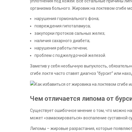
уплотнения под кожей. Все остальные причины ли
организма больного. Жировик на локтевом сгибе м
нарушения гормонального фона;
повреждения гипоталамуса;
закупорки протоков сальных желез;
наличия сахарного диабета;
нарушения работы печени;
проблем с поджелудочной железой.
Заметив у себя необычную выпуклость, обязательно
сгибе локтя часто ставят диагноз “бурсит” или нахо
Чем отличается липома от бурс
Существует ошибочное мнение о том, что можно на
может «замаскироваться» воспаление суставной с
Липомы – жировые разрастания, которые появляют