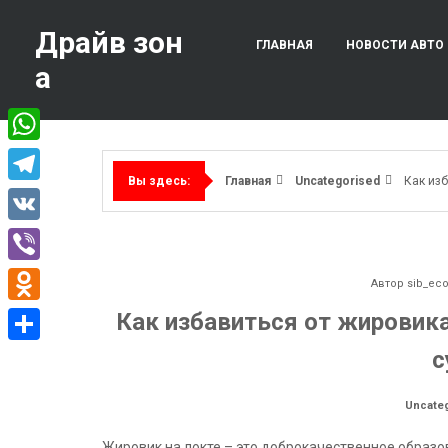
Перейти
к
Драйв зон
ГЛАВНАЯ
НОВОСТИ АВТО
содержимому
а
WhatsApp
Главная
Uncategorised
Как изб
Вы здесь:
Telegram
VK
Viber
Автор
sib_ec
Odnoklassniki
Как избавиться от жировика
с
Отправить
Uncate
Жировик на локте – это доброкачественное образо