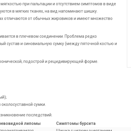
 мягкостью при пальпации и отсутствием симптомов в виде
уются в мягких тканях, на вид напоминают шишку.
ах отличаются от обычных жировиков и имеют множество
вивается в плечевом соединении. Проблема редко
ный сустав и синовиальную сумку (между пяточной костью и
хронической, подострой и рецидивирующей форме.
ый);
околосуставной сумки.
озникновение последствий.
ревовидной липомы
Симптомы бурсита
 просматривается.
Шишка с четким очертанием.