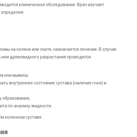
зводится клиническое обследование. Врач изучает
 определяя:
мы на колене или локте, назначается лечение. В случае
а или древовидного разрастания проводится
а или вывиха;
ать внутреннее состояние сустава (наличие гноя) и
у образования;
ита по анализу жидкости.
ния