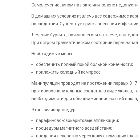
Самолечение липом на локте или колене недопуст
В домашних условиях извлечь все содержимое кар
последствия. Существует риск занесения инфекции
Лечение бурсита, появившегося на плече, локте, ко
При остром травматическом состоянии первоначаль
Необходимые меры:
обеспечить полный покой больной конечности;
приложить холодный компресс.
Манипуляции проводят на протяжении первых 3–7
противовоспалительные средства в виде уколов, т
необходимости для обездвиживания на сгиб накла
Этап физиопроцедур:
парафиново-озокеритовые аппликации;
процедуры магнитного воздействия;
введения лекарства через кожу с помощью элек