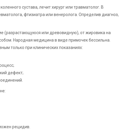
коленного сустава, лечит хирург или травматолог. В
вматолога, фтизиатра или венеролога. Определив диагноз,
ие (разрастающуюся или древовидную), от жировика на
собом. Народная медицина в виде примочек бессильна.
ным только при клинических показаниях:
роцесс;
кий дефект;
соединений.
не:
зможен рецидив.