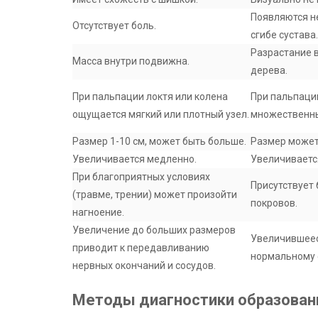
Появляются н
Отсутствует боль.
сгибе сустава.
Разрастание 
Масса внутри подвижна.
дерева.
При пальпации локтя или колена
При пальпаци
ощущается мягкий или плотный узел.
множественны
Размер 1-10 см, может быть больше.
Размер может
Увеличивается медленно.
Увеличиваетс
При благоприятных условиях
Присутствует 
(травме, трении) может произойти
покровов.
нагноение.
Увеличение до больших размеров
Увеличившеес
приводит к передавливанию
нормальному
нервных окончаний и сосудов.
Методы диагностики образовани