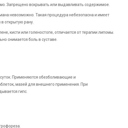
имо. Запрещено вскрывать или выдавливать содержимое.
мана невозможно. Такая процедура небезопасна и имеет
 в открытую рану.
лене, кисти или голеностопе, отличается от терапии липомы.
но снимается боль в суставе.
 суток. Применяются обезболивающие и
аблеток, мазей для внешнего применения. При
дывается гипс.
трофореза.