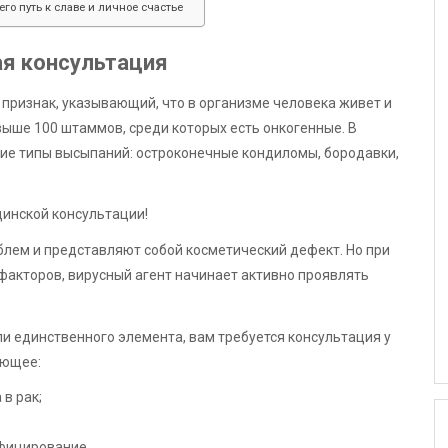
его путь к славе и личное счастье
я консультация
 признак, указывающий, что в организме человека живет и
ыше 100 штаммов, среди которых есть онкогенные. В
ие типы высыпаний: остроконечные кондиломы, бородавки,
инской консультации!
лем и представляют собой косметический дефект. Но при
факторов, вирусный агент начинает активно проявлять
и единственного элемента, вам требуется консультация у
ующее:
в рак;
фицирование.