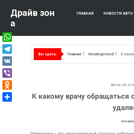
Перейти
к
Драйв зон
ГЛАВНАЯ
НОВОСТИ АВТО
содержимому
а
WhatsApp
Главная
Uncategorised
К каком
Вы здесь:
Telegram
VK
Viber
Автор
sib_ec
Odnoklassniki
К какому врачу обращаться с
удаля
Отправить
Uncate
Папиллома – это опухолевидный отросток доброка