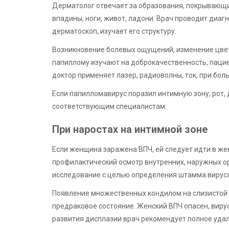
Дерматолог отвечает за образования, покрывающие 
впадины, ноги, живот, ладони. Врач проводит диа
дерматоскоп, изучает его структуру.
Возникновение болевых ощущений, изменение цвета
папиллому изучают на доброкачественность, паци
доктор применяет лазер, радиоволны, ток, при бо
Если папилломавирус поразил интимную зону, рот,
соответствующим специалистам.
При наростах на интимной зоне
Если женщина заражена ВПЧ, ей следует идти в же
профилактический осмотр внутренних, наружных ор
исследование с целью определения штамма вируса
Появление множественных кондилом на слизистой
предраковое состояние. Женский ВПЧ опасен, виру
развития дисплазии врач рекомендует полное уда