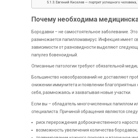
Евгений Киселев — портрет успешного человека, 
Почему необходима медицинска
Бородавки – не самостоятельное заболевание. Это
размножается папилломавирус. Инфекция имеет св
зависимости от разновидности выделяют следующ
папулез бовеноидный.
Описанные патологии требуют обязательной медиц
Большинство новообразований не доставляют проб
снижении иммунитета и появлении благоприятных 
себя, размножаясь и захватывая новые участки.
Если вы – обладатель многочисленных папиллом ил
специалиста. Причиной обращения являются след
риск перерождения доброкачественного нароста 
возможность увеличения количества бородавок;
травмирование кожного покрова и вторичное ин