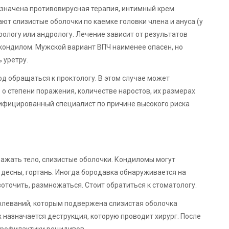
значена противовирусная терапия, интимный крем.
ют слизистые оболочки по каемке головки члена и ануса (у
рологу или андрологу. Лечение зависит от результатов
кондилом. Мужской вариант ВПЧ наименее опасен, но
 уретру.
од обращаться к проктологу. В этом случае может
о степени поражения, количестве наростов, их размерах
ифицированный специалист по причине высокого риска
ражать тело, слизистые оболочки. Кондиломы могут
и, десны, гортань. Иногда бородавка обнаруживается на
оточить, размножаться. Стоит обратиться к стоматологу.
болеваний, которым подвержена слизистая оболочка
 назначается деструкция, которую проводит хирург. После