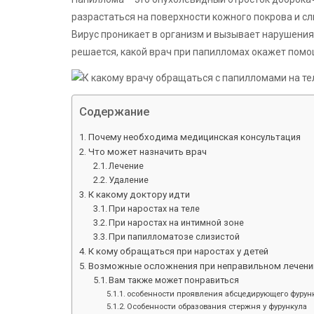
разрастаться на поверхности кожного покрова и с
Вирус проникает в организм и вызывает нарушения 
решается, какой врач при папилломах окажет помо
Содержание
Почему необходима медицинская консультация
Что может назначить врач
Лечение
Удаление
К какому доктору идти
При наростах на теле
При наростах на интимной зоне
При папилломатозе слизистой
К кому обращаться при наростах у детей
Возможные осложнения при неправильном лечени
Вам также может понравиться
особенности проявления абсцедирующего фурунк
Особенности образования стержня у фурункула