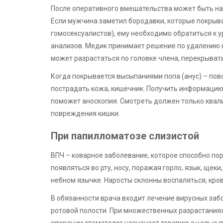
После оперативного вмешательства может быть на
Если мужчина заметил бородавки, которые покрыва
гомосексуалистов), ему необходимо обратиться к у
анализов. Медик принимает решение по удалению 
может разрастаться по головке члена, перекрывать
Когда покрывается высыпаниями попа (анус) – пов
пострадать кожа, кишечник. Получить информацию 
поможет аноскопия. Смотреть должен только квал
повреждения кишки.
При папилломатозе слизистой
ВПЧ – коварное заболевание, которое способно по
появляться во рту, носу, поражая горло, язык, щек
небном язычке. Наросты склонны воспаляться, кров
В обязанности врача входит лечение вирусных за
ротовой полости. При множественных разрастаниях