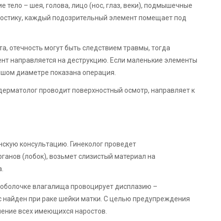
тело – шея, голова, лицо (нос, глаз, веки), подмышечные
гностику, каждый подозрительный элемент помещает под
, отечность могут быть следствием травмы, тогда
ент направляется на деструкцию. Если маленькие элементы
льшом диаметре показана операция.
 дерматолог проводит поверхностный осмотр, направляет к
нскую консультацию. Гинеколог проведет
ганов (лобок), возьмет слизистый материал на
.
 оболочке влагалища провоцирует дисплазию –
с найден при раке шейки матки. С целью предупреждения
ление всех имеющихся наростов.