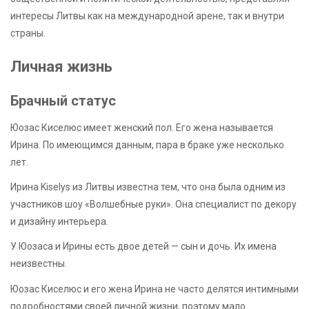
интересы Литвы как на международной арене, так и внутри
страны.
Личная жизнь
Брачный статус
Юозас Киселюс имеет женский пол. Его жена называется
Ирина. По имеющимся данным, пара в браке уже несколько
лет.
Ирина Kiselys из Литвы известна тем, что она была одним из
участников шоу «Волшебные руки». Она специалист по декору
и дизайну интерьера.
У Юозаса и Ирины есть двое детей — сын и дочь. Их имена
неизвестны.
Юозас Киселюс и его жена Ирина не часто делятся интимными
подробностями своей личной жизни, поэтому мало