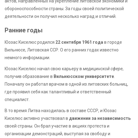
актов, направленных на укрепление литовской экономики и
обороноспособности страны. За годы своей политической
деятельности он получил несколько наград и отличий.
Ранние годы
Юозас Киселюс родился
22 сентября 1961 года
в городе
Вильнюсе, Литовская ССР. О его ранних годах известно
немного информации.
Юозас Киселюс начал свою карьеру в
медицинской сфере
,
получив образование в
Вильнюсском университете
.
Поначалу он работал врачом в одной из литовских больниц,
где проявил себя как талантливый и ответственный
специалист.
В то время Литва находилась в составе СССР, и Юозас
Киселюс активно участвовал в
движении за независимость
своей страны. Он брал участие в акциях протеста и
организации демонстраций, выступая за свободу и