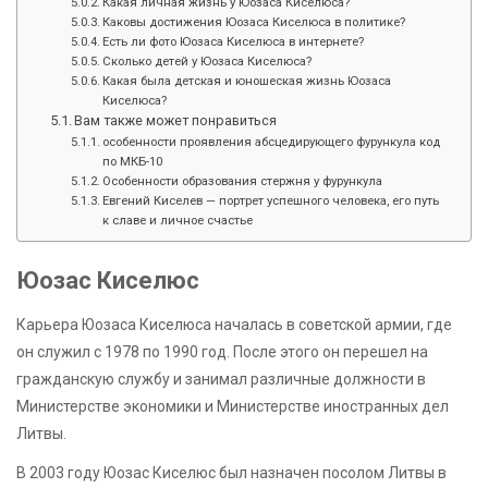
Какая личная жизнь у Юозаса Киселюса?
Каковы достижения Юозаса Киселюса в политике?
Есть ли фото Юозаса Киселюса в интернете?
Сколько детей у Юозаса Киселюса?
Какая была детская и юношеская жизнь Юозаса
Киселюса?
Вам также может понравиться
особенности проявления абсцедирующего фурункула код
по МКБ-10
Особенности образования стержня у фурункула
Евгений Киселев — портрет успешного человека, его путь
к славе и личное счастье
Юозас Киселюс
Карьера Юозаса Киселюса началась в советской армии, где
он служил с 1978 по 1990 год. После этого он перешел на
гражданскую службу и занимал различные должности в
Министерстве экономики и Министерстве иностранных дел
Литвы.
В 2003 году Юозас Киселюс был назначен посолом Литвы в