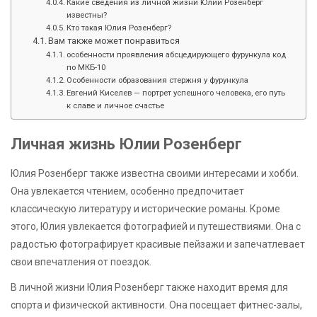
Какие сведения из личной жизни Юлии Розенберг
известны?
Кто такая Юлия Розенберг?
Вам также может понравиться
особенности проявления абсцедирующего фурункула код
по МКБ-10
Особенности образования стержня у фурункула
Евгений Киселев — портрет успешного человека, его путь
к славе и личное счастье
Личная жизнь Юлии Розенберг
Юлия Розенберг также известна своими интересами и хобби.
Она увлекается чтением, особенно предпочитает
классическую литературу и исторические романы. Кроме
этого, Юлия увлекается фотографией и путешествиями. Она с
радостью фотографирует красивые пейзажи и запечатлевает
свои впечатления от поездок.
В личной жизни Юлия Розенберг также находит время для
спорта и физической активности. Она посещает фитнес-залы,