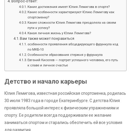
Вопрос-ответ:
Какие достижения имеет Юлия Лемигова в спорте?
Какие особенности характеризуют Юлию Лемигову как
спортсменку?
Какие сложности Юлия Лемигова преодолела на своем
пути к успеху?
Какая личная жизнь у Юлии Лемигова?
Вам также может понравиться
особенности проявления абсцедирующего фурункула код
по МКБ-10
Особенности образования стержня у фурункула
Евгений Киселев — портрет успешного человека, его путь
к славе и личное счастье
Детство и начало карьеры
Юлия Лемигова, известная российская спортсменка, родилась
30 июля 1983 года в городе Екатеринбурге. С детства Юлия
проявляла большой интерес к физическим упражнениям и
спорту. Ее родители всегда поддерживали ее желание
заниматься спортом и старались обеспечить ей все условия
для развития.