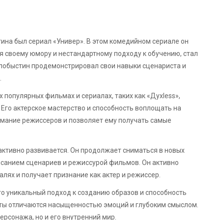
ина был сериал «Универ». В этом комедийном сериале он
 своему юмору и нестандартному подходу к обучению, стал
лобыстин продемонстрировал свои навыки сценариста и
.
 популярных фильмах и сериалах, таких как «Духless»,
 Его актерское мастерство и способность воплощать на
мание режиссеров и позволяет ему получать самые
активно развивается. Он продолжает сниматься в новых
исанием сценариев и режиссурой фильмов. Он активно
лях и получает признание как актер и режиссер.
о уникальный подход к созданию образов и способность
оты отличаются насыщенностью эмоций и глубоким смыслом.
рсонажа, но и его внутренний мир.