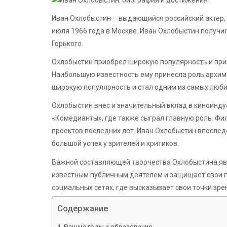
Иван Охлобыстин – выдающийся российский актер, 
июля 1966 года в Москве. Иван Охлобыстин получил
Горького.
Охлобыстин приобрел широкую популярность и при
Наибольшую известность ему принесла роль архима
широкую популярность и стал одним из самых люб
Охлобыстин внес и значительный вклад в киноинд
«Комедианты», где также сыграл главную роль. Фи
проектов последних лет. Иван Охлобыстин впослед
большой успех у зрителей и критиков.
Важной составляющей творчества Охлобыстина явл
известным публичным деятелем и защищает свои п
социальных сетях, где высказывает свои точки зре
Содержание
Ранние годы и образование