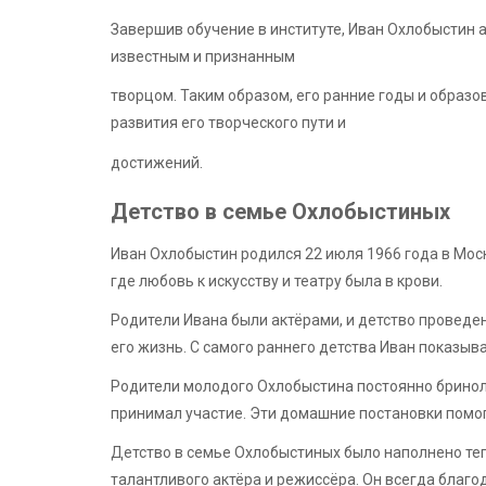
Завершив обучение в институте, Иван Охлобыстин а
известным и признанным
творцом. Таким образом, его ранние годы и образ
развития его творческого пути и
достижений.
Детство в семье Охлобыстиных
Иван Охлобыстин родился 22 июля 1966 года в Мос
где любовь к искусству и театру была в крови.
Родители Ивана были актёрами, и детство проведе
его жизнь. С самого раннего детства Иван показывал
Родители молодого Охлобыстина постоянно бринол
принимал участие. Эти домашние постановки помогл
Детство в семье Охлобыстиных было наполнено теп
талантливого актёра и режиссёра. Он всегда благо