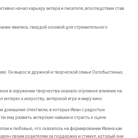
ктивно начал карьеру актера и писателя, впоследствии став
ование явились твердой основой для стремительного
кве. Он вырос в дружной и творческой семье Охлобыстиных,
нное в окружении творчества оказало огромное влияние на
 интерес к искусству, актерской игре и миру кино.
и домашние спектакли, в которых Иван с радостью
и ему развить актерские навыки и страсть к сцене.
лом и любовью, что сказалось на формировании Ивана как
дарен своим родителям за поддержку и стимул, который они