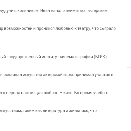
. Будучи школьником, Иван начал заниматься актерским
ир возможностей и проникся любовью к театру, что сыграло
ый государственный институт кинематографии (ВГИК),
 осваивал искусство актерской игры, принимал участие в
его первая настоящая любовь — кино. Во время учебы в
 искусствам, таким как литература и живопись, что