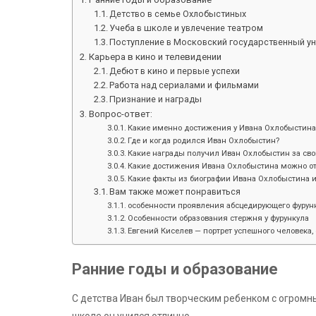
Детство в семье Охлобыстиных
Учеба в школе и увлечение театром
Поступление в Московский государственный у
Карьера в кино и телевидении
Дебют в кино и первые успехи
Работа над сериалами и фильмами
Признание и награды
Вопрос-ответ:
Какие именно достижения у Ивана Охлобыстина
Где и когда родился Иван Охлобыстин?
Какие награды получил Иван Охлобыстин за сво
Какие достижения Ивана Охлобыстина можно отм
Какие факты из биографии Ивана Охлобыстина 
Вам также может понравиться
особенности проявления абсцедирующего фурунк
Особенности образования стержня у фурункула
Евгений Киселев — портрет успешного человека, 
Ранние годы и образование
С детства Иван был творческим ребенком с огром
школе он учился отлично,