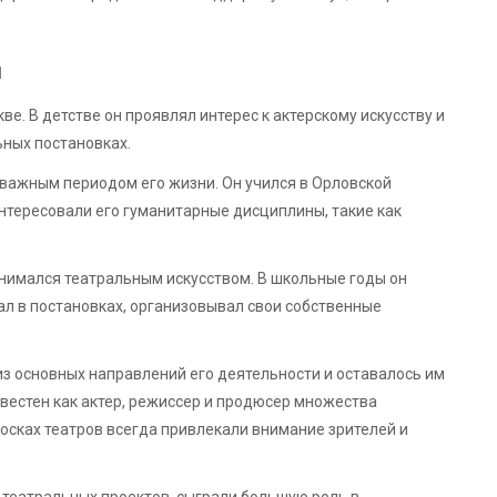
м
е. В детстве он проявлял интерес к актерскому искусству и
ьных постановках.
важным периодом его жизни. Он учился в Орловской
интересовали его гуманитарные дисциплины, такие как
нимался театральным искусством. В школьные годы он
ал в постановках, организовывал свои собственные
з основных направлений его деятельности и оставалось им
звестен как актер, режиссер и продюсер множества
досках театров всегда привлекали внимание зрителей и