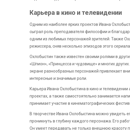
Карьера в кино и телевидении
Одним из наиболее ярких проектов Ивана Охлобыст
сыграл роль преподавателя философии и благодаря
одним из любимых персонажей зрителей. Также Ох
режиссера, сняв несколько эпизодов этого сериала
Охлобыстин также известен своими ролями в других
«Шпион», «Принцесса и чудовище» и многих других.
экране разнообразных персонажей привлекает вни
интересные и значимые роли.
Карьера Ивана Охлобыстина в кино и телевидении 
проектах, а также самостоятельно занимается нап
принимает участие в кинематографических фестива
В творчестве Ивана Охлобыстина можно увидеть ег
проникнуть в глубину каждого персонажа. Его раб
Он умеет передавать не только внешнюю красоту пе