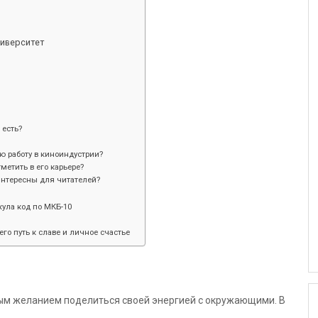
ниверситет
 есть?
ю работу в киноиндустрии?
етить в его карьере?
интересны для читателей?
ула код по МКБ-10
его путь к славе и личное счастье
ным желанием поделиться своей энергией с окружающими. В