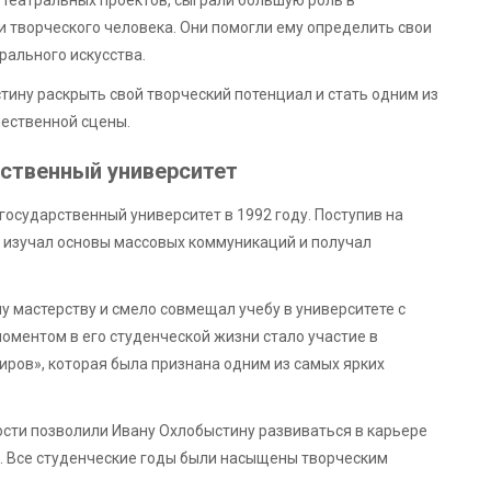
театральных проектов, сыграли большую роль в
и творческого человека. Они помогли ему определить свои
рального искусства.
тину раскрыть свой творческий потенциал и стать одним из
чественной сцены.
рственный университет
государственный университет в 1992 году. Поступив на
 изучал основы массовых коммуникаций и получал
у мастерству и смело совмещал учебу в университете с
оментом в его студенческой жизни стало участие в
ров», которая была признана одним из самых ярких
ости позволили Ивану Охлобыстину развиваться в карьере
м. Все студенческие годы были насыщены творческим