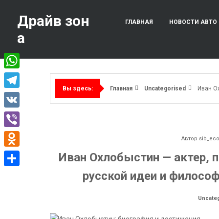
Перейти
к
Драйв зон
ГЛАВНАЯ
НОВОСТИ АВТО
содержимому
а
WhatsApp
Главная
Uncategorised
Иван О
Вы здесь:
Telegram
VK
Viber
Автор
sib_ec
Odnoklassniki
Иван Охлобыстин — актер, п
русской идеи и филосо
Отправить
Uncate