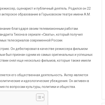
режиссер, сценарист и публичный деятель. Родился он 22
 актерское образование в Горьковском театре имени А.М.
знание благодаря своим телевизионным работам.
ндрита Тихона в сериале «Сваты», который получил
имых телесериалов современной России.
устрию. Он дебютировал в качестве режиссера фильмом
льм был признан одним из самых оригинальных и успешных
ствии снял еще несколько фильмов, которые также имели
яется его общественная деятельность. Актер является
олитические и идеологические убеждения. Он активен в
ния по вопросам культуры, политики и общества.