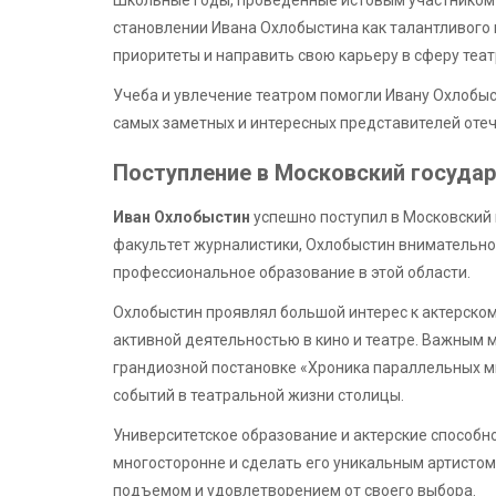
Школьные годы, проведенные истовым участником 
становлении Ивана Охлобыстина как талантливого 
приоритеты и направить свою карьеру в сферу теат
Учеба и увлечение театром помогли Ивану Охлобыс
самых заметных и интересных представителей оте
Поступление в Московский госуда
Иван Охлобыстин
успешно поступил в Московский 
факультет журналистики, Охлобыстин внимательно
профессиональное образование в этой области.
Охлобыстин проявлял большой интерес к актерском
активной деятельностью в кино и театре. Важным м
грандиозной постановке «Хроника параллельных ми
событий в театральной жизни столицы.
Университетское образование и актерские способн
многосторонне и сделать его уникальным артисто
подъемом и удовлетворением от своего выбора.