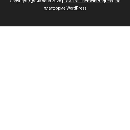
Copyright Драйв зона 2026 |
Тема от ThemeinProgress
|
На
платформе WordPress