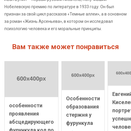
Нобелевскую премию по литературе в 1933 году. Он был
признан за свой цикл рассказов «Темные аллеи», а в основном
за роман «Жизнь Арсеньева», в котором он исследовал
психологию человека и его моральные принципы.
Вам также может понравиться
Евгени
Особенности
Киселе
особенности
образования
портре
проявления
стержня у
успешн
абсцедирующего
фурункула
челове
фурункула код по