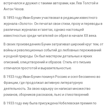
встречался и дружил с такими авторами, как Лев Толстой и
Антон Чехов.
В 1893 году Иван Бунин участвовал в редакции известного
журнала «Золото». Он печатал свои стихи, прозу и переводы в
различных журналах и газетах, однако настоящей
известностью среди читателей он обрел в начале XX века.
В своих произведениях Бунин затрагивал широкий круг тем, от
войны и революционных событий до любовных переживаний
и родной природы. Он был мастером детальных и ярких
описаний, олицетворений и образов. Стиль его письма
отличался простотой и выразительностью.
В 1933 году Иван Бунин покинул Россию и осел бессменно во
Франции, где продолжал активную литературную
деятельность. За свою карьеру он написал множество
романов, сборников рассказов, пьес и стихотворений.
В 1933 году ему была присуждена Нобелевская премия по