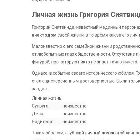
Личная жизнь Григория Сиятвин
Григорий Сиятвинда, известный медийный персона
анектодом
своей жизни, в то время как за его лич
Малоизвестно о его семейной жизни и родственник
от любопытных глаз общественности. Отсутствие и
фигурой, про которую никто не знает точно ничего.
Однако, в событие своего исторического юбилея, Г
стол с дисперсионным достоверностью. Были толь
зардэс…
Личная жизнь:
Супруга:
неизвестно
Дети:
неизвестно
Родители:
неизвестно
Таким образом, глубокий личный
почек
этой личнос