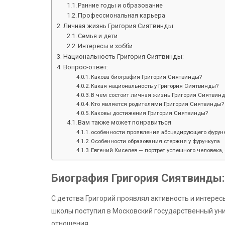
Ранние годы и образование
Профессиональная карьера
Личная жизнь Григория Сиятвинды:
Семья и дети
Интересы и хобби
Национальность Григория Сиятвинды:
Вопрос-ответ:
Какова биография Григория Сиятвинды?
Какая национальность у Григория Сиятвинды?
В чем состоит личная жизнь Григория Сиятвин
Кто является родителями Григория Сиятвинды?
Каковы достижения Григория Сиятвинды?
Вам также может понравиться
особенности проявления абсцедирующего фурунк
Особенности образования стержня у фурункула
Евгений Киселев — портрет успешного человека, 
Биография Григория Сиятвинды:
С детства Григорий проявлял активность и интере
школы поступил в Московский государственный ун
отношения.