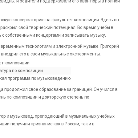
чевидны, и родители поддерживали его авантюры в полной
вскую консерваторию на факультет композиции. Здесь он
раскрыл свой творческий потенциал. Во время учебы в
 с собственными концертами и записывать музыку.
овременным технологиям и электронной музыке. Григорий
 внедрил его в свои музыкальные эксперименты.
ет композиции
атура по композиции
кая программа по музыковедению
а продолжил свое образование за границей. Он учился в
ень по композиции и докторскую степень по
тор и музыковед, преподающий в музыкальных учебных
ции получили признание как в России, так и в