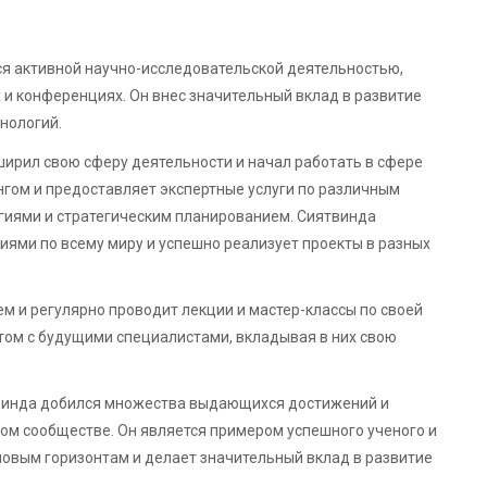
ся активной научно-исследовательской деятельностью,
 и конференциях. Он внес значительный вклад в развитие
нологий.
ширил свою сферу деятельности и начал работать в сфере
гом и предоставляет экспертные услуги по различным
иями и стратегическим планированием. Сиятвинда
ями по всему миру и успешно реализует проекты в разных
м и регулярно проводит лекции и мастер-классы по своей
том с будущими специалистами, вкладывая в них свою
твинда добился множества выдающихся достижений и
ом сообществе. Он является примером успешного ученого и
новым горизонтам и делает значительный вклад в развитие