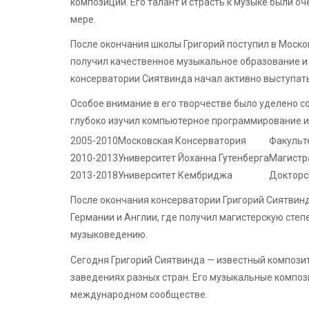
композиции. Его талант и страсть к музыке были о
мере.
После окончания школы Григорий поступил в Моско
получил качественное музыкальное образование и 
консерватории Сиятвинда начал активно выступать
Особое внимание в его творчестве было уделено с
глубоко изучил компьютерное программирование и
2005-2010
Московская Консерватория
Факульт
2010-2013
Университет Йоханна Гутенберга
Магистр
2013-2018
Университет Кембриджа
Докторс
После окончания консерватории Григорий Сиятвинд
Германии и Англии, где получил магистерскую степ
музыковедению.
Сегодня Григорий Сиятвинда — известный компози
заведениях разных стран. Его музыкальные компози
международном сообществе.