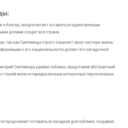
ды:
ж и блогер, предпочитает оставаться единственным
ными делами следит вся страна.
ах, так как Сиятвинда строго охраняет свою частную жизнь
нформации о его национальности делает его загадочной
ригорий Сиятвинда удивил публику, представив абстрактный
ко глухий меню и парядка весьма интересных персоналаных
ти продолжает оставаться загадкой для публики, создавая