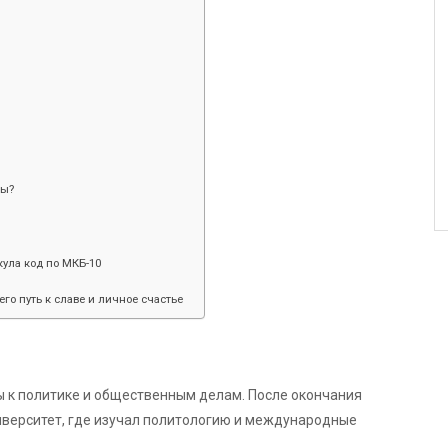
ды?
ула код по МКБ-10
его путь к славе и личное счастье
сы к политике и общественным делам. После окончания
иверситет, где изучал политологию и международные