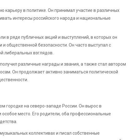
ю карьеру в политике. Он принимал участие в различных
аивать интересы российского народа и национальные
ли в ряде публичных акций и выступлений, в которых он
 и общественной безопасности. Он часто выступал с
й либеральных взглядов.
получил различные награды и звания, а также стал автором
росам. Он продолжает активно заниматься политической
щественности.
ом городке на северо-западе России. Он вырос в
и особое место. Его родители, оба профессиональные
детства.
 музыкальных коллективах и писал собственные