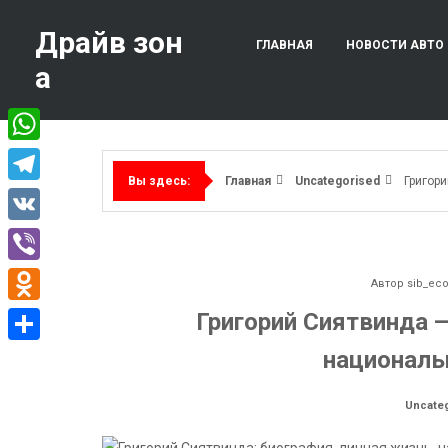
Перейти
к
Драйв зон
ГЛАВНАЯ
НОВОСТИ АВТО
содержимому
а
WhatsApp
Главная
Uncategorised
Григори
Вы здесь:
Telegram
VK
Viber
Автор
sib_ec
Odnoklassniki
Григорий Сиятвинда —
националь
Отправить
Uncate