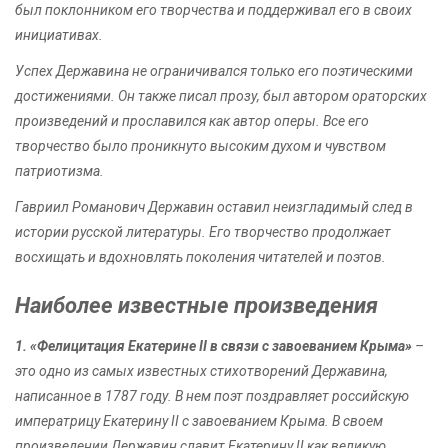
был поклонником его творчества и поддерживал его в своих
инициативах.
Успех Державина не ограничивался только его поэтическими
достижениями. Он также писал прозу, был автором ораторских
произведений и прославился как автор оперы. Все его
творчество было проникнуто высоким духом и чувством
патриотизма.
Гавриил Романович Державин оставил неизгладимый след в
истории русской литературы. Его творчество продолжает
восхищать и вдохновлять поколения читателей и поэтов.
Наиболее известные произведения
1. «Фелицитация Екатерине II в связи с завоеванием Крыма»
–
это одно из самых известных стихотворений Державина,
написанное в 1787 году. В нем поэт поздравляет российскую
императрицу Екатерину II с завоеванием Крыма. В своем
произведении Державин славит Екатерину II как великую