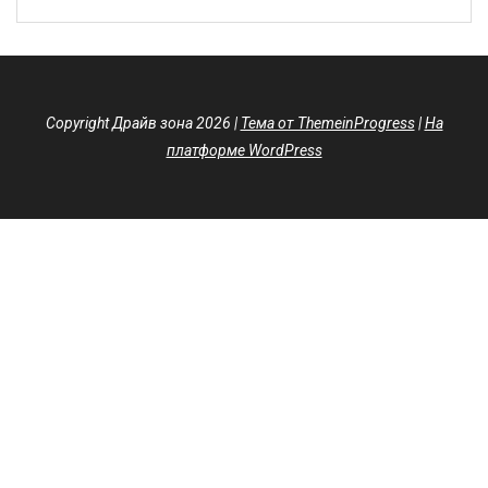
Copyright Драйв зона 2026 |
Тема от ThemeinProgress
|
На
платформе WordPress