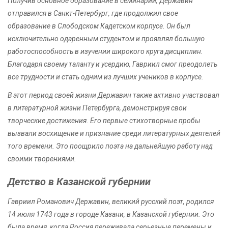
Получив основное образование в семинарии, Державин
отправился в Санкт-Петербург, где продолжил свое
образование в Слободском Кадетском корпусе. Он был
исключительно одаренным студентом и проявлял большую
работоспособность в изучении широкого круга дисциплин.
Благодаря своему таланту и усердию, Гавриил смог преодолеть
все трудности и стать одним из лучших учеников в корпусе.
В этот период своей жизни Державин также активно участвовал
в литературной жизни Петербурга, демонстрируя свои
творческие достижения. Его первые стихотворные пробы
вызвали восхищение и признание среди литературных деятелей
того времени. Это поощрило поэта на дальнейшую работу над
своими творениями.
Детство в Казанской губернии
Гавриил Романович Державин, великий русский поэт, родился
14 июля 1743 года в городе Казани, в Казанской губернии. Это
была время, когда Россия переживала серьезные перемены и