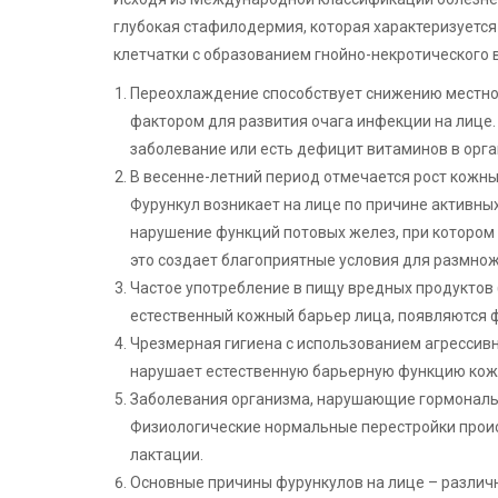
глубокая стафилодермия, которая характеризуетс
клетчатки с образованием гнойно-некротического 
Переохлаждение способствует снижению местног
фактором для развития очага инфекции на лице.
заболевание или есть дефицит витаминов в орга
В весенне-летний период отмечается рост кожн
Фурункул возникает на лице по причине активных
нарушение функций потовых желез, при котором 
это создает благоприятные условия для размнож
Частое употребление в пищу вредных продуктов 
естественный кожный барьер лица, появляются 
Чрезмерная гигиена с использованием агрессив
нарушает естественную барьерную функцию кож
Заболевания организма, нарушающие гормональн
Физиологические нормальные перестройки проис
лактации.
Основные причины фурункулов на лице – различ