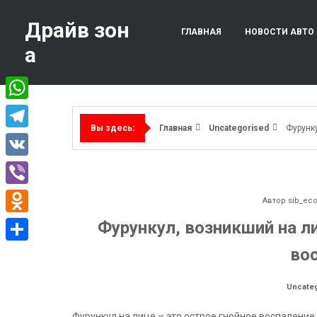
Перейти
к
Драйв зон
ГЛАВНАЯ
НОВОСТИ АВТО
содержимому
а
WhatsApp
Главная
Uncategorised
Фурунку
Вы здесь:
Telegram
VK
Viber
Автор
sib_ec
Odnoklassniki
Фурункул, возникший на ли
во
Отправить
Uncate
Фурункул на лице – это острое гнойное воспалени