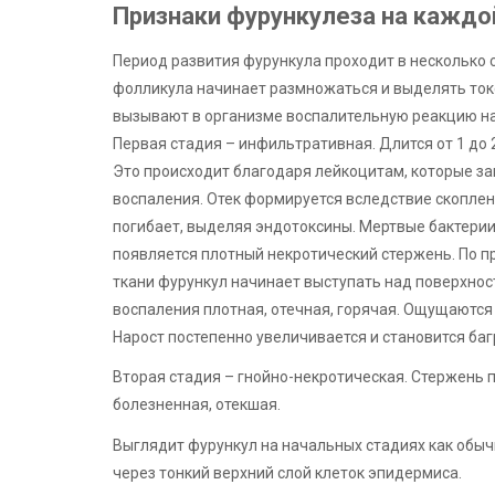
Признаки фурункулеза на каждо
Период развития фурункула проходит в несколько с
фолликула начинает размножаться и выделять токс
вызывают в организме воспалительную реакцию на 
Первая стадия – инфильтративная. Длится от 1 до 
Это происходит благодаря лейкоцитам, которые з
воспаления. Отек формируется вследствие скоплен
погибает, выделяя эндотоксины. Мертвые бактери
появляется плотный некротический стержень. По п
ткани фурункул начинает выступать над поверхнос
воспаления плотная, отечная, горячая. Ощущаются 
Нарост постепенно увеличивается и становится баг
Вторая стадия – гнойно-некротическая. Стержень 
болезненная, отекшая.
Выглядит фурункул на начальных стадиях как обычн
через тонкий верхний слой клеток эпидермиса.