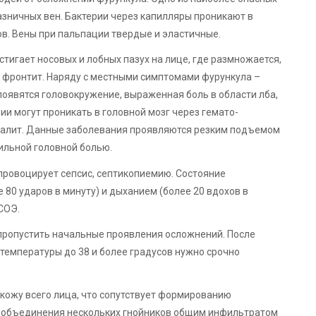
азничных вен. Бактерии через капилляры проникают в
ов. Вены при пальпации твердые и эластичные.
тигает носовых и лобных пазух на лице, где размножается,
, фронтит. Наряду с местными симптомами фурункула –
 появятся головокружение, выраженная боль в области лба,
ии могут проникать в головной мозг через гемато-
фалит. Данные заболевания проявляются резким подъемом
сильной головной болью.
провоцирует сепсис, септикопиемию. Состояние
80 ударов в минуту) и дыханием (более 20 вдохов в
СОЭ.
 пропустить начальные проявления осложнений. После
температуры до 38 и более градусов нужно срочно
кожу всего лица, что сопутствует формированию
е объединения нескольких гнойников общим инфильтратом