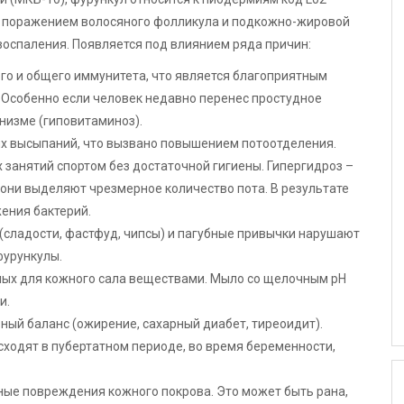
я поражением волосяного фолликула и подкожно-жировой
воспаления. Появляется под влиянием ряда причин:
о и общего иммунитета, что является благоприятным
 Особенно если человек недавно перенес простудное
низме (гиповитаминоз).
ых высыпаний, что вызвано повышением потоотделения.
 занятий спортом без достаточной гигиены. Гипергидроз –
они выделяют чрезмерное количество пота. В результате
ения бактерий.
(сладости, фастфуд, чипсы) и пагубные привычки нарушают
фурункулы.
ных для кожного сала веществами. Мыло со щелочным pH
и.
ый баланс (ожирение, сахарный диабет, тиреоидит).
ходят в пубертатном периоде, во время беременности,
ные повреждения кожного покрова. Это может быть рана,