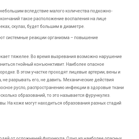
 небольшим вследствие малого количества подкожно-
окончаний такое расположение воспаления на лице
ках, скулах, будет большим в диаметре.
ают системные реакции организма – повышение
отекает тяжелее. Во время вызревания возможно нарушение
иниться гнойный конъюнктивит. Наиболее опасное
ородке. В этом участке проходят лицевые артерии, вены и
, не разрывать его, не давить. Механические действия
носное русло, распространению инфекции в здоровые ткани
сколько образований, то это называется фурункулез.
вы. На коже могут находиться образования разных стадий
юдей от осложнений фурункула. Одно из наиболее опасных