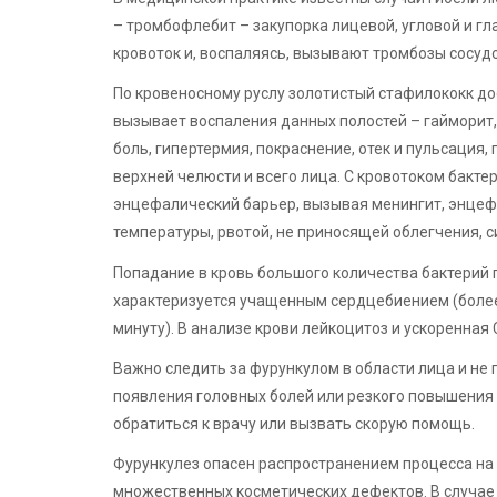
– тромбофлебит – закупорка лицевой, угловой и гл
кровоток и, воспаляясь, вызывают тромбозы сосуд
По кровеносному руслу золотистый стафилококк дос
вызывает воспаления данных полостей – гайморит
боль, гипертермия, покраснение, отек и пульсация,
верхней челюсти и всего лица. С кровотоком бактер
энцефалический барьер, вызывая менингит, энце
температуры, рвотой, не приносящей облегчения, 
Попадание в кровь большого количества бактерий 
характеризуется учащенным сердцебиением (более 
минуту). В анализе крови лейкоцитоз и ускоренная 
Важно следить за фурункулом в области лица и не
появления головных болей или резкого повышения 
обратиться к врачу или вызвать скорую помощь.
Фурункулез опасен распространением процесса на 
множественных косметических дефектов. В случа