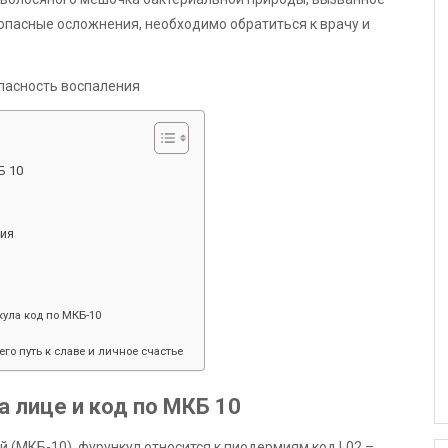
опасные осложнения, необходимо обратиться к врачу и
Б 10
ия
ула код по МКБ-10
его путь к славе и личное счастье
 лице и код по МКБ 10
(МКБ-10), фурункул относится к пиодермиям код L02 –