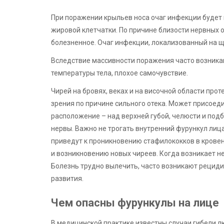
При поражении крыльев носа очаг инфекции будет
жировой клетчатки. По причине близости нервных 
болезненное. Очаг инфекции, локализованный на ще
Вследствие массивности поражения часто возник
температуры тела, плохое самочувствие.
Чирей на бровях, веках и на височной области пр
зрения по причине сильного отека. Может присоед
расположение – над верхней губой, челюсти и подб
нервы. Важно не трогать внутренний фурункул лица
приведут к проникновению стафилококков в крове
и возникновению новых чиреев. Когда возникает не
Болезнь трудно вылечить, часто возникают рециди
развития.
Чем опасны фурункулы на лице
В медицинской практике известны случаи гибели л