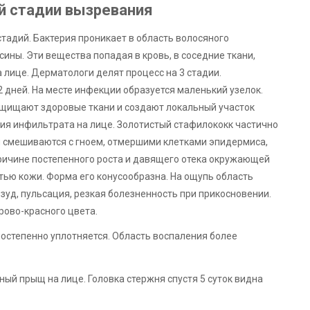
й стадии вызревания
тадий. Бактерия проникает в область волосяного
ины. Эти вещества попадая в кровь, в соседние ткани,
лице. Дерматологи делят процесс на 3 стадии.
2 дней. На месте инфекции образуется маленький узелок.
ащищают здоровые ткани и создают локальный участок
ия инфильтрата на лице. Золотистый стафилококк частично
и смешиваются с гноем, отмершими клетками эпидермиса,
ричине постепенного роста и давящего отека окружающей
тью кожи. Форма его конусообразна. На ощупь область
зуд, пульсация, резкая болезненность при прикосновении.
рово-красного цвета.
постепенно уплотняется. Область воспаления более
ый прыщ на лице. Головка стержня спустя 5 суток видна