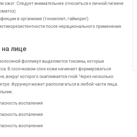
ли ожог. Следует внимательнее относиться к личной гигиене
рматоз).
фекции в организме (тонзиллит, гайморит).
иотикорезистентности после нерационального применения
 на лице
 волосяной фолликул выделяются токсины, которые
са. В сосочковом слое кожи начинает формироваться
, вокруг которого скапливается гной. Через несколько
метре. Фурункул может располагаться в любой части лица.
льник.