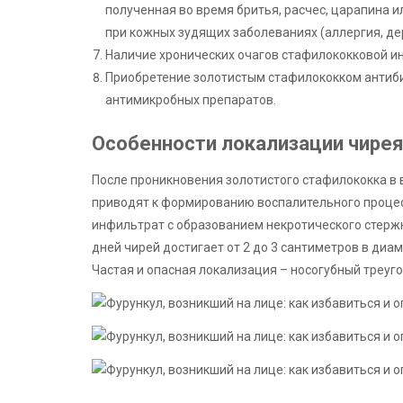
полученная во время бритья, расчес, царапина и
при кожных зудящих заболеваниях (аллергия, де
Наличие хронических очагов стафилококковой ин
Приобретение золотистым стафилококком антиб
антимикробных препаратов.
Особенности локализации чирея
После проникновения золотистого стафилококка в
приводят к формированию воспалительного процес
инфильтрат с образованием некротического стержня
дней чирей достигает от 2 до 3 сантиметров в диа
Частая и опасная локализация – носогубный треуго