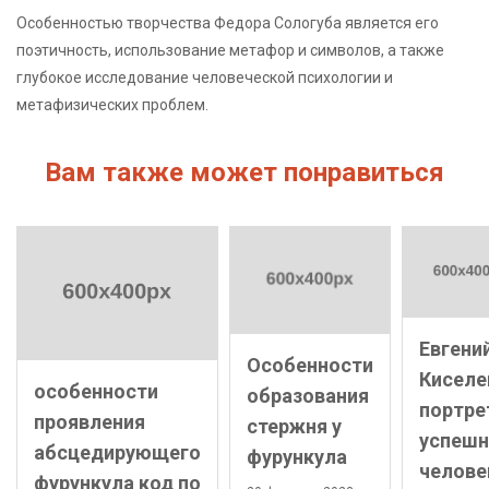
Особенностью творчества Федора Сологуба является его
поэтичность, использование метафор и символов, а также
глубокое исследование человеческой психологии и
метафизических проблем.
Вам также может понравиться
Евгени
Особенности
Киселе
особенности
образования
портре
проявления
стержня у
успешн
абсцедирующего
фурункула
челове
фурункула код по