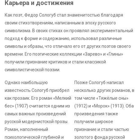
Карьера и достижения
Как поэт, Федор Сологуб стал знаменитостью благодаря
своим стихотворениям, написанным в эпоху русского
символизма. В своих стихах он проявлял экспериментальный
подход к форме и содержанию, использовал различные
символы и образы, что отличало его от других поэтов своего
времени. Его поэтические коллекции «Зарево» и «Глины»
получили признание критиков и стали классикой
символистической поэзии.
Однако наибольшую
Позже Сологуб написал
известность Сологуб приобрел
несколько других романов, в
как прозаик. Его роман «Мелкий
том числе «Тяжёлые сны»
бес» (1907) считается одним из
(1912) и «Морок» (1913). Оба
самых важных произведений
произведения также
русской модернистской прозы.
получили широкое
Роман, наполненный
признание и стали частью
психологической глубиной и
золотого фонда русской