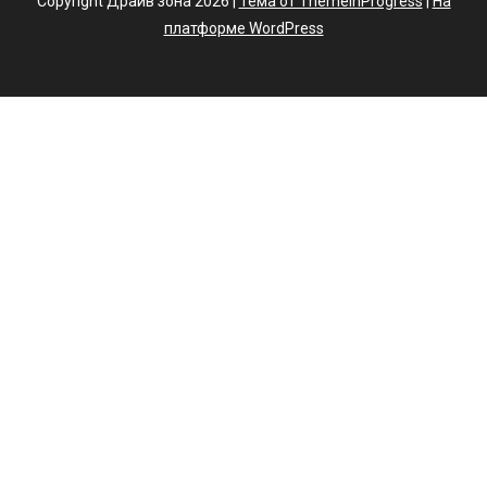
Copyright Драйв зона 2026 |
Тема от ThemeinProgress
|
На
платформе WordPress