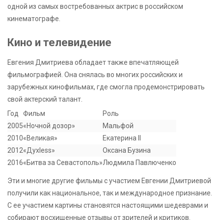
одной из самых востребованных актрис в российском
кинематографе.
Кино и телевидение
Евгения Дмитриева обладает также впечатляющей
фильмографией. Она снялась во многих российских и
зарубежных кинофильмах, где смогла продемонстрировать
свой актерский талант.
Год
Фильм
Роль
2005
«Ночной дозор»
Мальфой
2010
«Великая»
Екатерина II
2012
«Духless»
Оксана Бузина
2016
«Битва за Севастополь»
Людмила Павлюченко
Эти и многие другие фильмы с участием Евгении Дмитриевой
получили как национальное, так и международное признание.
С ее участием картины становятся настоящими шедеврами и
собирают восхищенные отзывы от зрителей и критиков.