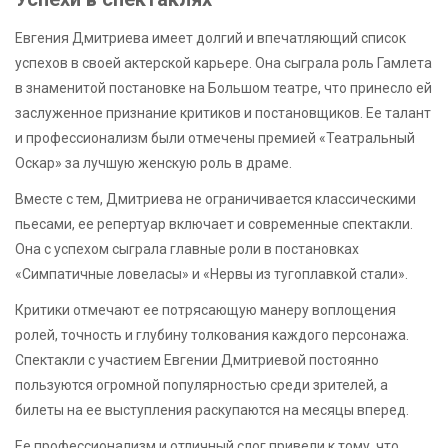
Евгения Дмитриева имеет долгий и впечатляющий список
успехов в своей актерской карьере. Она сыграла роль Гамлета
в знаменитой постановке на Большом театре, что принесло ей
заслуженное признание критиков и постановщиков. Ее талант
и профессионализм были отмечены премией «Театральный
Оскар» за лучшую женскую роль в драме.
Вместе с тем, Дмитриева не ограничивается классическими
пьесами, ее репертуар включает и современные спектакли.
Она с успехом сыграла главные роли в постановках
«Симпатичные ловеласы» и «Нервы из тугоплавкой стали».
Критики отмечают ее потрясающую манеру воплощения
ролей, точность и глубину толкования каждого персонажа.
Спектакли с участием Евгении Дмитриевой постоянно
пользуются огромной популярностью среди зрителей, а
билеты на ее выступления раскупаются на месяцы вперед.
Ее профессионализм и отличный слог привели к тому, что