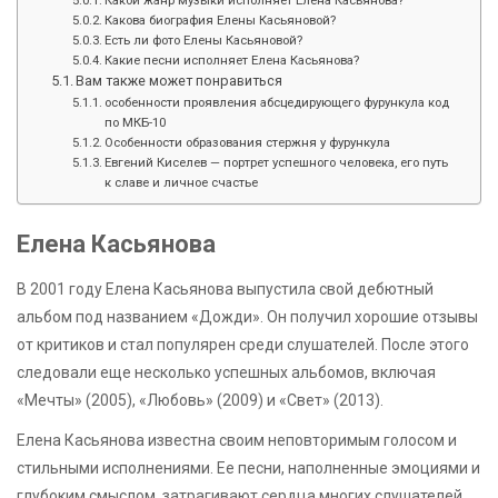
Какова биография Елены Касьяновой?
Есть ли фото Елены Касьяновой?
Какие песни исполняет Елена Касьянова?
Вам также может понравиться
особенности проявления абсцедирующего фурункула код
по МКБ-10
Особенности образования стержня у фурункула
Евгений Киселев — портрет успешного человека, его путь
к славе и личное счастье
Елена Касьянова
В 2001 году Елена Касьянова выпустила свой дебютный
альбом под названием «Дожди». Он получил хорошие отзывы
от критиков и стал популярен среди слушателей. После этого
следовали еще несколько успешных альбомов, включая
«Мечты» (2005), «Любовь» (2009) и «Свет» (2013).
Елена Касьянова известна своим неповторимым голосом и
стильными исполнениями. Ее песни, наполненные эмоциями и
глубоким смыслом, затрагивают сердца многих слушателей.