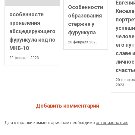
Евгени
Особенности
Киселе
особенности
образования
портре
проявления
стержня у
успешн
абсцедирующего
фурункула
челове
фурункула код по
20 февраля 2023
его пут
МКБ-10
славе 
20 февраля 2023
личное
счасть
20 феврал
2023
Добавить комментарий
Для отправки комментария вам необходимо
авторизоваться
.