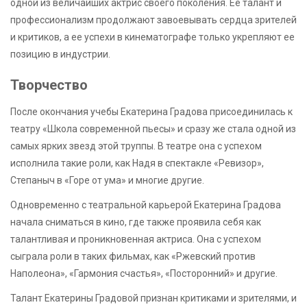
одной из величайших актрис своего поколения. Ее талант и
профессионализм продолжают завоевывать сердца зрителей
и критиков, а ее успехи в кинематографе только укрепляют ее
позицию в индустрии.
Творчество
После окончания учебы Екатерина Градова присоединилась к
театру «Школа современной пьесы» и сразу же стала одной из
самых ярких звезд этой труппы. В театре она с успехом
исполнила такие роли, как Надя в спектакле «Ревизор»,
Степаныч в «Горе от ума» и многие другие.
Одновременно с театральной карьерой Екатерина Градова
начала сниматься в кино, где также проявила себя как
талантливая и проникновенная актриса. Она с успехом
сыграла роли в таких фильмах, как «Ржевский против
Наполеона», «Гармония счастья», «Посторонний» и другие.
Талант Екатерины Градовой признан критиками и зрителями, и