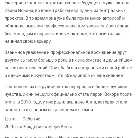
Екатерина Градова встретила своего будущего мужа, актера
Ивана Ильина, во время работы над одним из театральных
проектов. В то время она уже была признанной актрисой и
обладала высоким профессиональным уровнем. Иван Ильин
был молодым и перспективным актером, который только
начинал свою карьеру.
Взаимное уважение и профессиональное восхищение друг
другом сыграли большую роль в их знакомстве и дальнейшем
развитии отношений. Они оба были преданными своей работе
и одержимы искусством, что объединяло их еще сильнее.
Постепенно их сотрудничество переросло в более глубокие
чувства, и они решили официально стать парой. Вскоре после
этого, в 2010 году, у них родилась дочь Анна, которая стала
радостью и главным сокровищем их семьи.
Дата
Событие
2010 год
Рождение дочери Анны
Екатерина Градова и Иван Ильин живут вместе до сих пор,