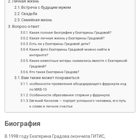
Личная жизнь
Встреча с будущим мужем
Свадьба
Семейная жизнь
Вопрос-ответ:
Какая полная биография у Екатерины Градовой?
Какая личная жизнь у Екатерины Градовой?
Есть ли у Екатерины Градовой дети?
Какие фото Екатерины Градовой можно найти в
интернете?
Какие известные актеры снимались вместе с Екатериной
Градовой?
Кто такая Екатерина Градова?
Вам также может понравиться
особенности проявления абсцедирующего фурункула код
по МКБ-10
Особенности образования стержня у фурункула
Евгений Киселев — портрет успешного человека, его путь
к славе и личное счастье
Биография
В 1998 году Екатерина Градова окончила ГИТИС,