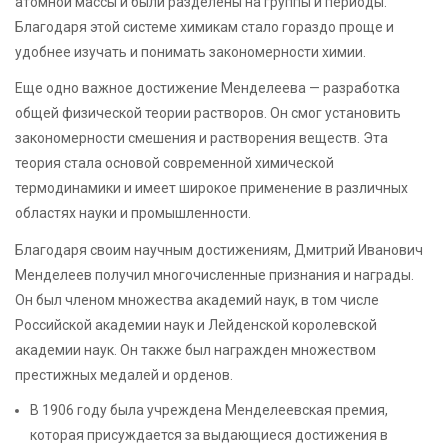
атомной массы и были разделены на группы и периоды.
Благодаря этой системе химикам стало гораздо проще и
удобнее изучать и понимать закономерности химии.
Еще одно важное достижение Менделеева — разработка
общей физической теории растворов. Он смог установить
закономерности смешения и растворения веществ. Эта
теория стала основой современной химической
термодинамики и имеет широкое применение в различных
областях науки и промышленности.
Благодаря своим научным достижениям, Дмитрий Иванович
Менделеев получил многочисленные признания и награды.
Он был членом множества академий наук, в том числе
Российской академии наук и Лейденской королевской
академии наук. Он также был награжден множеством
престижных медалей и орденов.
В 1906 году была учреждена Менделеевская премия,
которая присуждается за выдающиеся достижения в