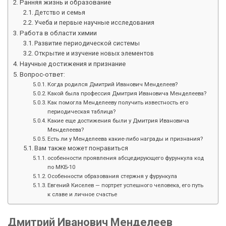
Ранняя жизнь и образование
Детство и семья
Учеба и первые научные исследования
Работа в области химии
Развитие периодической системы
Открытие и изучение новых элементов
Научные достижения и признание
Вопрос-ответ:
Когда родился Дмитрий Иванович Менделеев?
Какой была профессия Дмитрия Ивановича Менделеева?
Как помогла Менделееву получить известность его
периодическая таблица?
Какие еще достижения были у Дмитрия Ивановича
Менделеева?
Есть ли у Менделеева какие-либо награды и признания?
Вам также может понравиться
особенности проявления абсцедирующего фурункула код
по МКБ-10
Особенности образования стержня у фурункула
Евгений Киселев — портрет успешного человека, его путь
к славе и личное счастье
Дмитрий Иванович Менделеев