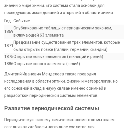
знаний о мире химии. Его система стала основой для
последующих исследований и открытий в области химии.
Год
Событие
Опубликование таблицы с периодическим законом,
1869
включающей 63 элемента
Предсказание существования трех элементов, которые
1871
были открыты позже (галлий, германий, скандий)
1875
Открытие новых элементов (текнеций и рений)
1886
Открытие нового элемента (гелий)
Дмитрий Иванович Менделеев также проводил
исследования в области оптики, физики и метеорологии, но
его основной вклад в науку связан именно с химией и
разработкой периодической системы элементов.
Развитие периодической системы
Периодическую систему химических элементов мы знаем
сегодня как удобное и наглядное средство для