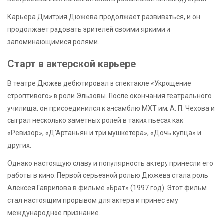
Карьера Дмитрия Дюжева продолжает развиваться, и он
продолжает радовать зрителей своими яркими и
запоминающимися ролями.
Старт в актерской карьере
В театре Дюжев дебютировал в спектакле «Укрощение
строптивого» в роли Эльзовы. После окончания театрального
училища, он присоединился к ансамблю МХТ им. А. П. Чехова и
сыграл несколько заметных ролей в таких пьесах как
«Ревизор», «Д’Артаньян и три мушкетера», «Дочь купца» и
других.
Однако настоящую славу и популярность актеру принесли его
работы в кино. Первой серьезной ролью Дюжева стала роль
Алексея Гаврилова в фильме «Брат» (1997 год). Этот фильм
стал настоящим прорывом для актера и принес ему
международное признание.