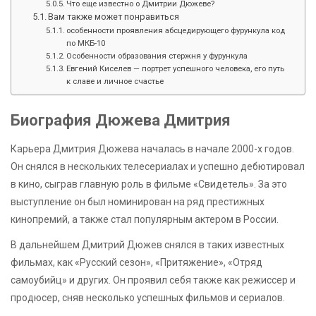
Что еще известно о Дмитрии Дюжеве?
Вам также может понравиться
особенности проявления абсцедирующего фурункула код
по МКБ-10
Особенности образования стержня у фурункула
Евгений Киселев — портрет успешного человека, его путь
к славе и личное счастье
Биография Дюжева Дмитрия
Карьера Дмитрия Дюжева началась в начале 2000-х годов.
Он снялся в нескольких телесериалах и успешно дебютировал
в кино, сыграв главную роль в фильме «Свидетель». За это
выступление он был номинирован на ряд престижных
кинопремий, а также стал популярным актером в России.
В дальнейшем Дмитрий Дюжев снялся в таких известных
фильмах, как «Русский сезон», «Притяжение», «Отряд
самоубийц» и других. Он проявил себя также как режиссер и
продюсер, сняв несколько успешных фильмов и сериалов.