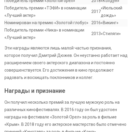
Победитель премии «Золотой орел»
2018
«Колдун»
Победитель премии «ТЭФИ» в номинации
«Июльский
2017
«Лучший актер»
дождь»
Номинирован на премию «Золотой глобус»
2016
«Викинг»
Победитель премии «Ника» в номинации
2013
«Стиляги»
«Лучший актер»
Эти награды являются лишь малой частью признания,
которое получил Дмитрий Дюжев. Он неустанно работает над
расширением своего актерского диапазона и постоянно
совершенствуется. Его достижения в кино продолжают
радовать и восхищать поклонников и коллег.
Награды и признание
Он получил несколько премий за лучшую мужскую роль на
различных кинофестивалях. В 2016 году он был удостоен
награды на фестивале «Золотой Орел» за роль в фильме
«Крым». В 2018 году его актерское мастерство было отмечено
премией «Кинотавр» за роль в фильме «Кома».