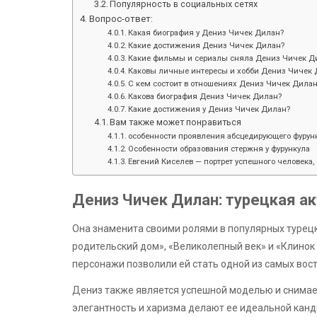
Популярность в социальных сетях
Вопрос-ответ:
Какая биография у Дениз Чичек Дилан?
Какие достижения Дениз Чичек Дилан?
Какие фильмы и сериалы сняла Дениз Чичек Д
Каковы личные интересы и хобби Дениз Чичек 
С кем состоит в отношениях Дениз Чичек Дила
Какова биография Дениз Чичек Дилан?
Какие достижения у Дениз Чичек Дилан?
Вам также может понравиться
особенности проявления абсцедирующего фурунк
Особенности образования стержня у фурункула
Евгений Киселев — портрет успешного человека, 
Дениз Чичек Дилан: турецкая а
Она знаменита своими ролями в популярных турецк
родительский дом», «Великолепный век» и «Клинок 
персонажи позволили ей стать одной из самых вос
Дениз также является успешной моделью и снимае
элегантность и харизма делают ее идеальной кан