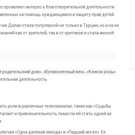
е проявляет интерес к благотворительной деятельности.
равленных на помощь нуждающимся и защиту прав детей.
ек Дилан стала популярной не только в Турции, но и за ее
аний как от зрителей, так и от критиков и стала иконой
 родительский дом», «Великолепный век», «Клинок розы»
ительная деятельность
ть роли в различных телесериалах, таких как «Судьбы
 талант и привлекательность помогли ей стать одной из
.
ключая «Одна далекая звезда» и «Падший ангел». Ее