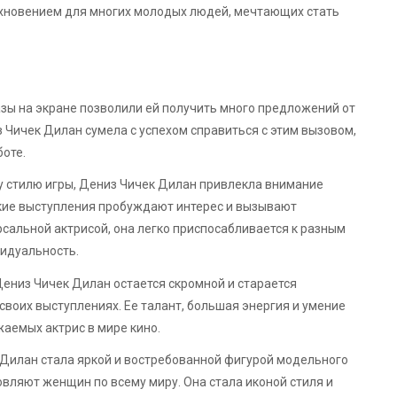
дохновением для многих молодых людей, мечтающих стать
азы на экране позволили ей получить много предложений от
Чичек Дилан сумела с успехом справиться с этим вызовом,
боте.
у стилю игры, Дениз Чичек Дилан привлекла внимание
окие выступления пробуждают интерес и вызывают
сальной актрисой, она легко приспосабливается к разным
видуальность.
ениз Чичек Дилан остается скромной и старается
своих выступлениях. Ее талант, большая энергия и умение
аемых актрис в мире кино.
к Дилан стала яркой и востребованной фигурой модельного
овляют женщин по всему миру. Она стала иконой стиля и