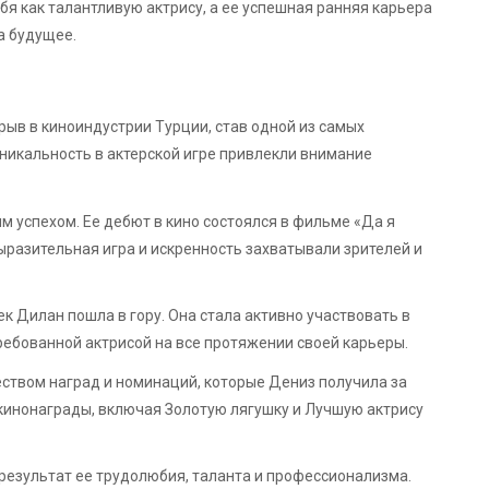
я как талантливую актрису, а ее успешная ранняя карьера
а будущее.
ыв в киноиндустрии Турции, став одной из самых
уникальность в актерской игре привлекли внимание
 успехом. Ее дебют в кино состоялся в фильме «Да я
выразительная игра и искренность захватывали зрителей и
ек Дилан пошла в гору. Она стала активно участвовать в
ребованной актрисой на все протяжении своей карьеры.
ством наград и номинаций, которые Дениз получила за
кинонаграды, включая Золотую лягушку и Лучшую актрису
результат ее трудолюбия, таланта и профессионализма.