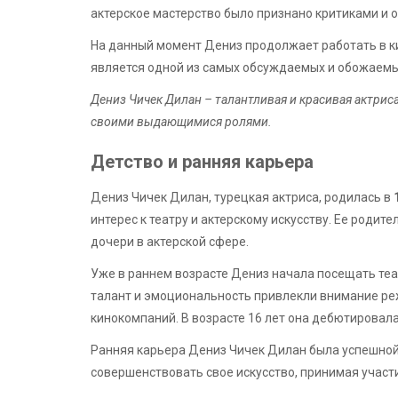
актерское мастерство было признано критиками и 
На данный момент Дениз продолжает работать в ки
является одной из самых обсуждаемых и обожаемых
Дениз Чичек Дилан – талантливая и красивая актрис
своими выдающимися ролями.
Детство и ранняя карьера
Дениз Чичек Дилан, турецкая актриса, родилась в
интерес к театру и актерскому искусству. Ее роди
дочери в актерской сфере.
Уже в раннем возрасте Дениз начала посещать теат
талант и эмоциональность привлекли внимание реж
кинокомпаний. В возрасте 16 лет она дебютировал
Ранняя карьера Дениз Чичек Дилан была успешной
совершенствовать свое искусство, принимая участи