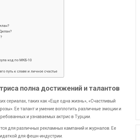
илан?
Дилан?
н?
ула код по МКБ-10
его путь к славе и личное счастье
ктриса полна достижений и талантов
их сериалах, таких как «Еще одна жизнь», «Счастливый
розы». Ее талант и умение воплотить различные эмоции и
требованных и узнаваемых актрис в Турции.
тся для различных рекламных кампаний и журналов. Ее
дидаткой для фешн-индустрии.