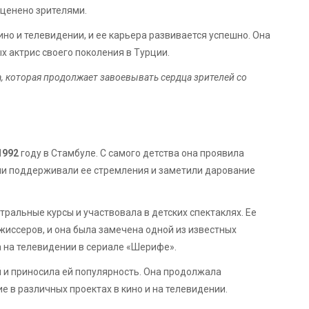
оценено зрителями.
но и телевидении, и ее карьера развивается успешно. Она
 актрис своего поколения в Турции.
а, которая продолжает завоевывать сердца зрителей со
1992
году в Стамбуле. С самого детства она проявила
тели поддерживали ее стремления и заметили дарование
ральные курсы и участвовала в детских спектаклях. Ее
иссеров, и она была замечена одной из известных
а на телевидении в сериале «Шерифе».
 и приносила ей популярность. Она продолжала
е в различных проектах в кино и на телевидении.