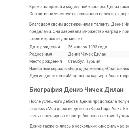
Кроме актерской и модельной карьеры, Дениз такж
Она активно участвует в различных проектах, нап
Благодаря своим достижениям и таланту, Дениз Чич
пределами. Она завоевала множество наград и призн
стиля и красоты для многих.
Дата рождения
26 января 1993 года
Родное имя
Дениз Чичек Дилан
Место рождения
Стамбул, Турция
Известные сериалы
«Еще одна жизнь», «Счастливый
Другие достижения
Модельная карьера, благотвор
Биография Дениз Чичек Дилан
После успешного дебюта, Дениз продолжала получа
сестер», «Мои дорогие дети» и «Кара Пара Ашк». Ее
самых популярных и востребованных актрис Турции
Дениз также снялась в нескольких кинофильмах, в