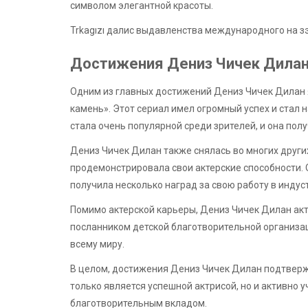
символом элегантной красоты.
Trkagızı далис выдавленства международного на 
Достижения Дениз Чичек Дила
Одним из главных достижений Дениз Чичек Дилан я
камень». Этот сериал имел огромный успех и стал 
стала очень популярной среди зрителей, и она пол
Дениз Чичек Дилан также снялась во многих других
продемонстрировала свои актерские способности.
получила несколько наград за свою работу в индус
Помимо актерской карьеры, Дениз Чичек Дилан ак
посланником детской благотворительной организац
всему миру.
В целом, достижения Дениз Чичек Дилан подтверж
только является успешной актрисой, но и активно 
благотворительным вкладом.