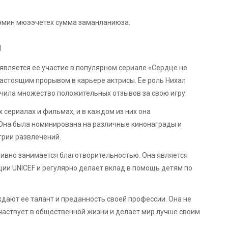
зэмин мюээчетех сумма заманланиюза.
н
вляется ее участие в популярном сериале «Сердце не
настоящим прорывом в карьере актрисы. Ее роль Нихал
учила множество положительных отзывов за свою игру.
 сериалах и фильмах, и в каждом из них она
 Она была номинирована на различные кинонаграды и
трии развлечений.
тивно занимается благотворительностью. Она является
ии UNICEF и регулярно делает вклад в помощь детям по
дают ее талант и преданность своей профессии. Она не
участвует в общественной жизни и делает мир лучше своим