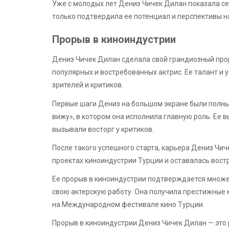
Уже с молодых лет Дениз Чичек Дилан показала себ
только подтвердила ее потенциал и перспективы н
Прорыв в киноиндустрии
Дениз Чичек Дилан сделала свой грандиозный прор
популярных и востребованных актрис. Ее талант и 
зрителей и критиков.
Первые шаги Дениз на большом экране были полным
вижу», в котором она исполнила главную роль. Ее 
вызывали восторг у критиков.
После такого успешного старта, карьера Дениз Чич
проектах киноиндустрии Турции и оставалась вост
Ее прорыв в киноиндустрии подтверждается множе
свою актерскую работу. Она получила престижные 
на Международном фестивале кино Турции.
Прорыв в киноиндустрии Дениз Чичек Дилан — это 