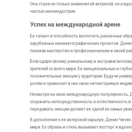
Она стала не только знаменитой актрисой, но и в
частью киноиндустрии.
Успех на международной арене
Ее талант и способность воплотить различные обр
зарубежных кинематографических проектов. Дениз 
показав мастерство и профессионализм в своей ра
Благодаря своему уникальному и экстравагантном
зрителей со всего мира. Ее эмоциональные и глуб
положительные эмоции у аудитории. Будучи универ
ролям и привносит в них свою неповторимую инди
Несмотря на свою международную популярность, Д
сохранить непосредственность и естественность в 
передавать эмоции делают ее одной из самых уваж
В дополнение к ее актерской карьере, Дениз Чиче
мира. Ее образы и стиль вызывают восторг и вдохн