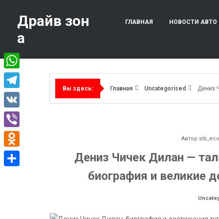
Перейти
к
Драйв зон
ГЛАВНАЯ
НОВОСТИ АВТО
содержимому
а
WhatsApp
Главная
Uncategorised
Дениз 
Вы здесь:
Telegram
VK
Viber
Автор
sib_ec
Odnoklassniki
Дениз Чичек Дилан — тал
биография и великие 
Отправить
Uncate