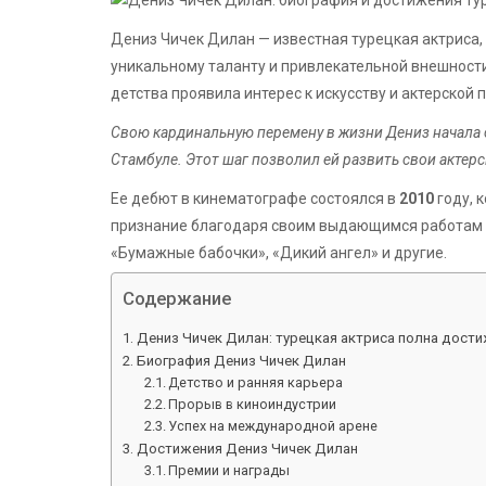
Дениз Чичек Дилан — известная турецкая актриса,
уникальному таланту и привлекательной внешности
детства проявила интерес к искусству и актерской 
Свою кардинальную перемену в жизни Дениз начала с
Стамбуле. Этот шаг позволил ей развить свои актер
Ее дебют в кинематографе состоялся в
2010
году, 
признание благодаря своим выдающимся работам в 
«Бумажные бабочки», «Дикий ангел» и другие.
Содержание
Дениз Чичек Дилан: турецкая актриса полна дости
Биография Дениз Чичек Дилан
Детство и ранняя карьера
Прорыв в киноиндустрии
Успех на международной арене
Достижения Дениз Чичек Дилан
Премии и награды