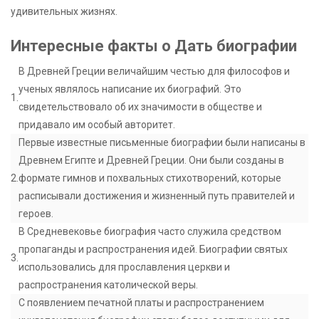
удивительных жизнях.
Интересные факты о Дать биографии
В Древней Греции величайшим честью для философов и
ученых являлось написание их биографий. Это
1.
свидетельствовало об их значимости в обществе и
придавало им особый авторитет.
Первые известные письменные биографии были написаны в
Древнем Египте и Древней Греции. Они были созданы в
2.
формате гимнов и похвальных стихотворений, которые
расписывали достижения и жизненный путь правителей и
героев.
В Средневековье биография часто служила средством
пропаганды и распространения идей. Биографии святых
3.
использовались для прославления церкви и
распространения католической веры.
С появлением печатной платы и распространением