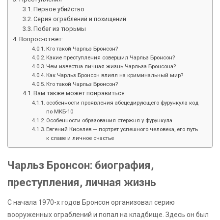
Первое убийство
Серия ограблений и похищений
Побег из тюрьмы
Вопрос-ответ:
Кто такой Чарльз Бронсон?
Какие преступления совершил Чарльз Бронсон?
Чем известна личная жизнь Чарльза Бронсона?
Как Чарльз Бронсон влиял на криминальный мир?
Кто такой Чарльз Бронсон?
Вам также может понравиться
особенности проявления абсцедирующего фурункула код
по МКБ-10
Особенности образования стержня у фурункула
Евгений Киселев — портрет успешного человека, его путь
к славе и личное счастье
Чарльз Бронсон: биография,
преступления, личная жизнь
С начала 1970-х годов Бронсон организовал серию
вооруженных ограблений и попал на кладбище. Здесь он был