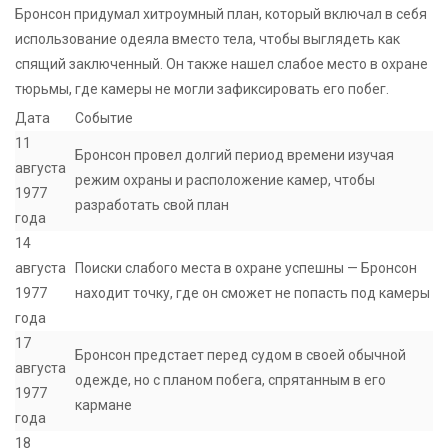
Бронсон придумал хитроумный план, который включал в себя
использование одеяла вместо тела, чтобы выглядеть как
спящий заключенный. Он также нашел слабое место в охране
тюрьмы, где камеры не могли зафиксировать его побег.
Дата
Событие
11
Бронсон провел долгий период времени изучая
августа
режим охраны и расположение камер, чтобы
1977
разработать свой план
года
14
августа
Поиски слабого места в охране успешны — Бронсон
1977
находит точку, где он сможет не попасть под камеры
года
17
Бронсон предстает перед судом в своей обычной
августа
одежде, но с планом побега, спрятанным в его
1977
кармане
года
18