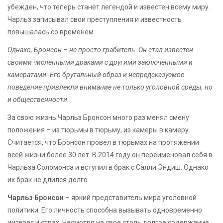
убежден, что теперь станет легендой и известен всему миру.
Чарльз записывал свои преступления и известность
повышалась со временем.
Однако, Бронсон – не просто грабитель. Он стал известен
своими численными драками с другими заключенными и
камератами. Его брутальный образ и непредсказуемое
поведение привлекли внимание не только уголовной среды, но
и общественности.
За свою жизнь Чарльз Бронсон много раз менял смену
положения – из тюрьмы в тюрьму, из камеры в камеру.
Считается, что Бронсон провел в тюрьмах на протяжении
всей жизни более 30 лет. В 2014 году он переименовал себя в
Чарльза Соломонса и вступил в брак с Салли Эндиш. Однако
их брак не длился долго.
Чарльз Бронсон
– яркий представитель мира уголовной
политики. Его личность способна вызывать одновременно
интерес и страх. Несмотря на свое столь долгое содержание