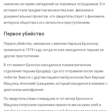
назначен за серию нападений на тюремных сотрудников. Его
история стала предметом множества книг, фильмов и
документальных проектов, что свидетельствует о феномене
интереса общества к его личности и преступлениям.
Первое убийство
Первое убийство, связанное с именем Чарльза Бронсона,
произошло в 1974 году, когда он уже находился в тюрьме за
другие преступления.
В тот момент Бронсон находился в психиатрическом
отделении тюрьмы Бродмур, где его отправили после серии
побегов. Вместе с другим пациентом Бронсоном был Хироши
Мацуока, японский гражданин, который находился в клинике с
диагнозом шизофрения.
По свидетельствам очевидцев, в тот вечер Бронсон и
Мацуока попросили охранника принести им на ужин хлеб и
суп. Когда охранник появился с едой, Бронсон подождал, пока