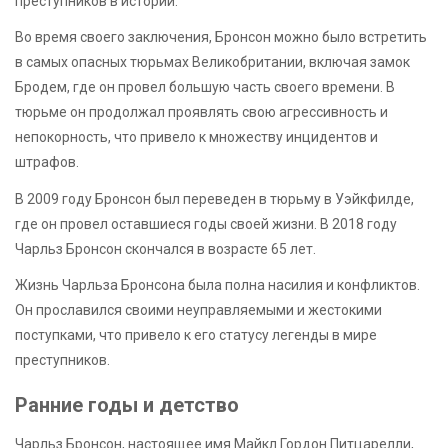
преступников в истории.
Во время своего заключения, Бронсон можно было встретить
в самых опасных тюрьмах Великобритании, включая замок
Бродем, где он провел большую часть своего времени. В
тюрьме он продолжал проявлять свою агрессивность и
непокорность, что привело к множеству инцидентов и
штрафов.
В 2009 году Бронсон был переведен в тюрьму в Уэйкфилде,
где он провел оставшиеся годы своей жизни. В 2018 году
Чарльз Бронсон скончался в возрасте 65 лет.
Жизнь Чарльза Бронсона была полна насилия и конфликтов.
Он прославился своими неуправляемыми и жестокими
поступками, что привело к его статусу легенды в мире
преступников.
Ранние годы и детство
Чарльз Бронсон, настоящее имя Майкл Гордон Питцарелли,