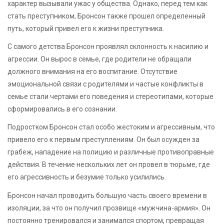
характер вызывали ужас у общества. Однако, перед тем как
стать преступником, Бронсон также прошел определенный
путь, который привел его к жизни преступника.
С самого детства Бронсон проявлял склонность к насилию и
агрессии. Он вырос в семье, где родители не обращали
должного внимания на его воспитание. Отсутствие
эмоциональной связи с родителями и частые конфликты в
семье стали чертами его поведения и стереотипами, которые
сформировались в его сознании.
Подростком Бронсон стал особо жестоким и агрессивным, что
привело его к первым преступлениям. Он был осужден за
грабеж, нападение на полицию и различные противоправные
действия. В течение нескольких лет он провел в тюрьме, где
его агрессивность и безумие только усилились.
Бронсон начал проводить большую часть своего времени в
изоляции, за что он получил прозвище «мужчина-армия». Он
постоянно тренировался и занимался спортом, превращая