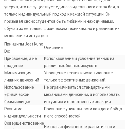
уверял, что не существует единого идеального стиля боя, а
только индивидуальный подход к каждой ситуации. Он
призывал своих студентов быть гибкими и находчивыми,
обучая их не только физическим техникам, но и развивая их
мышление и интуицию.
Принципы Jeet Kune
Описание:
Do:
Присвоение, а не
Использование и усвоение техник из
владение
различных боевых искусств.
Минимизация
Упрощение техник и использование
лишних движений
только эффективных движений.
Использование
Не ограничиваться стандартными
«физической
механиками движений, а использовать
безмыслицы»
интуицию и естественные реакции.
Развитие
Признание уникальности каждого бойца
индивидуальности
и его способностей.
Совершенствование
Не только физическое развитие, но и