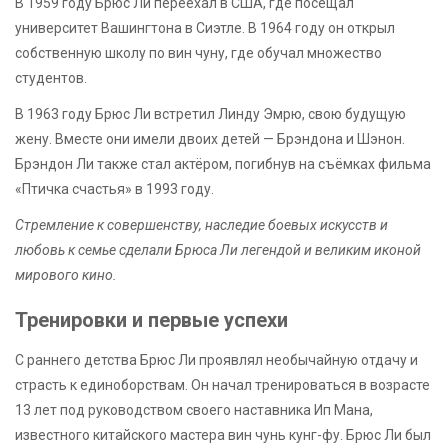
В 1959 году Брюс Ли переехал в США, где посещал
университет Вашингтона в Сиэтле. В 1964 году он открыл
собственную школу по вин чуну, где обучал множество
студентов.
В 1963 году Брюс Ли встретил Линду Эмрю, свою будущую
жену. Вместе они имели двоих детей — Брэндона и Шэнон.
Брэндон Ли также стал актёром, погибнув на съёмках фильма
«Птичка счастья» в 1993 году.
Стремление к совершенству, наследие боевых искусств и
любовь к семье сделали Брюса Ли легендой и великим иконой
мирового кино.
Тренировки и первые успехи
С раннего детства Брюс Ли проявлял необычайную отдачу и
страсть к единоборствам. Он начал тренироваться в возрасте
13 лет под руководством своего наставника Ип Мана,
известного китайского мастера вин чунь кунг-фу. Брюс Ли был