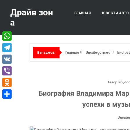
Перейти
к
Драйв зон
ГЛАВНАЯ
НОВОСТИ АВТО
содержимому
а
WhatsApp
Главная
Uncategorised
Биогра
Вы здесь:
Telegram
VK
Viber
Автор
sib_ec
Odnoklassniki
Биография Владимира Марк
успехи в муз
Отправить
Uncate