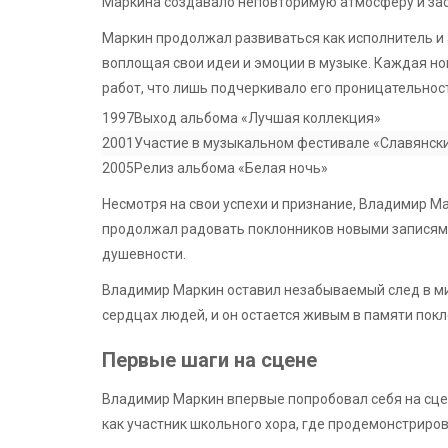
Маркина создавало неповторимую атмосферу и зас
Маркин продолжал развиваться как исполнитель и 
воплощая свои идеи и эмоции в музыке. Каждая но
работ, что лишь подчеркивало его проницательност
1997
Выход альбома «Лучшая коллекция»
2001
Участие в музыкальном фестивале «Славянский
2005
Релиз альбома «Белая ночь»
Несмотря на свои успехи и признание, Владимир М
продолжал радовать поклонников новыми записями 
душевности.
Владимир Маркин оставил незабываемый след в мире
сердцах людей, и он остается живым в памяти покл
Первые шаги на сцене
Владимир Маркин впервые попробовал себя на сце
как участник школьного хора, где продемонстриров