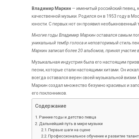
Владимир Маркин
— именитый российский певец, 
качественной музыки. Родился он в 1953 году в М
юности. С первых нот он проявил необыкновенный т
Многие годы Владимир Маркин оставался самым поп
уникальный тембр голоса и неповторимый стиль пени
Маркин записал более 20 альбомов, принял участие в
Музыкальная индустрия была его настоящим призва
песни, которые стали настоящими хитами. Он иска
всегда оставался верен своей музыкальной визии.
Маркин создал множество безумно красивых и запо
его поклонников.
Содержание
Ранние годы и детство певца
Дальнейший путь в мире музыки
Первые шаги на сцене
Профессиональное обучение и развитие талант