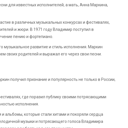
есни для известных исполнителей, а мать, Анна Маркина,
астие в различных музыкальных конкурсах и фестивалях,
ителей и жюри. В 1971 году Владимир поступил в
учение пению и фортепиано.
го музыкальное развитие и стиль исполнения. Маркин
м своих родителей и выражал его через свои песни.
кин получил признание и популярность не только в России,
фестивалях, где поразил публику своими потрясающими
ьностью исполнения.
 и альбомы, которые стали хитами и покоряли сердца
мелодичной музыки и потрясающего голоса Владимира