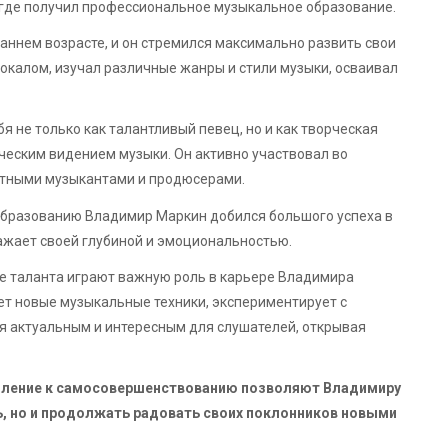
где получил профессиональное музыкальное образование.
ннем возрасте, и он стремился максимально развить свои
окалом, изучал различные жанры и стили музыки, осваивал
 не только как талантливый певец, но и как творческая
ческим видением музыки. Он активно участвовал во
стными музыкантами и продюсерами.
образованию Владимир Маркин добился большого успеха в
ажает своей глубиной и эмоциональностью.
е таланта играют важную роль в карьере Владимира
ет новые музыкальные техники, экспериментирует с
ся актуальным и интересным для слушателей, открывая
мление к самосовершенствованию позволяют Владимиру
ь, но и продолжать радовать своих поклонников новыми