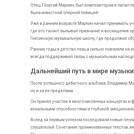
Отец, Георгий Маркин, был композитором и писал п
была известной оперной певицей.
Уже в раннем возрасте Маркин начал принимать уч
где его талант вызывал признание и восхищение зр
Гнесинскую музыкальную школу, где продолжил об
Ранние годы и детство певца сильно повлияли на е
всегда поддерживал связь с музыкальным наследие
Дальнейший путь в мире музыки
После успешного дебютного альбома, Владимир Мар
но и за ее пределами.
Он принял участие в многочисленных концертах и 
вокальными способностями и глубокой эмоционал
Вслед за первым успехом последовали новые песни
слушателей. Сочетание проникновенных текстов, 