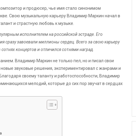
композитор и продюсер, чье имя стало синонимом
оскве. Свою музыкальную карьеру Владимир Маркин начал в
алант и страстную любовь к музыке.
улярным исполнителем на российской эстраде. Его
я сразу завоевали миллионы сердец. Всего за свою карьеру
 сотнях концертов и отличился сотнями наград.
нием. Владимир Маркин не только пел, но и писал свои
л новые звуковые решения, экспериментировал с жанрами и
 Благодаря своему таланту и работоспособности, Владимир
минающихся мелодий, которые до сих пор звучат в сердцах
а