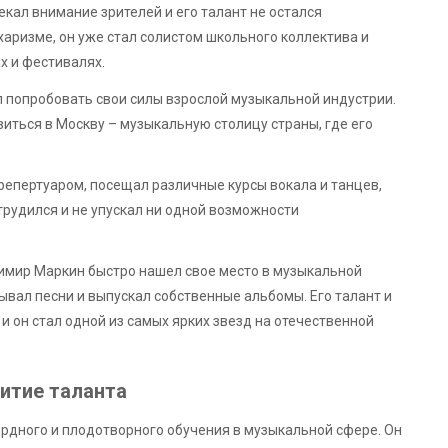
ал внимание зрителей и его талант не остался
харизме, он уже стал солистом школьного коллектива и
х и фестивалях.
л попробовать свои силы взрослой музыкальной индустрии.
иться в Москву – музыкальную столицу страны, где его
репертуаром, посещал различные курсы вокала и танцев,
трудился и не упускал ни одной возможности
димир Маркин быстро нашел свое место в музыкальной
сывал песни и выпускал собственные альбомы. Его талант и
 он стал одной из самых ярких звезд на отечественной
итие таланта
ердного и плодотворного обучения в музыкальной сфере. Он