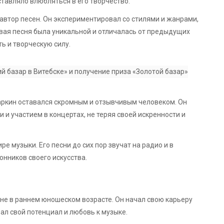
тавляло влюбляться в его творчество.
автор песен. Он экспериментировал со стилями и жанрами,
вая песня была уникальной и отличалась от предыдущих
ь и творческую силу.
 базар в Витебске» и получение приза «Золотой базар»
аркин оставался скромным и отзывчивым человеком. Он
и участием в концертах, не теряя своей искренности и
 музыки. Его песни до сих пор звучат на радио и в
онников своего искусства.
не в раннем юношеском возрасте. Он начал свою карьеру
ал свой потенциал и любовь к музыке.