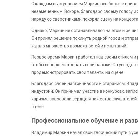
С каждым выступлением Маркин все больше привлек
незамеченным. Вскоре, благодаря своему голосу и 
наряду со сверстниками покорял сцену на концерта
Однако, Маркин не останавливался на этом и реши
Он принял решение покинуть родной город и отправ
ждало множество возможностей и испытаний.
Первое время Маркин работал над своим стилем и 
чтобы совершенствовать свои навыки. Он усердно 
продемонстрировать свои таланты на сцене.
Благодаря своей настойчивости и стараниям, Вла
индустрии. Он принимал участие в конкурсах, запи
харизма завоевали сердца множества слушателей, и
сцене.
Профессиональное обучение и разв
Владимир Маркин начал свой творческий путь с ус