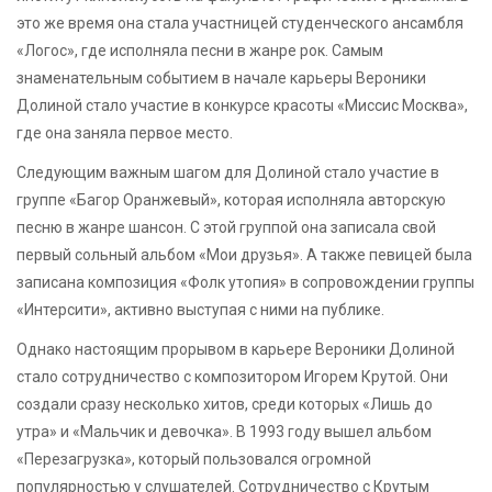
это же время она стала участницей студенческого ансамбля
«Логос», где исполняла песни в жанре рок. Самым
знаменательным событием в начале карьеры Вероники
Долиной стало участие в конкурсе красоты «Миссис Москва»,
где она заняла первое место.
Следующим важным шагом для Долиной стало участие в
группе «Багор Оранжевый», которая исполняла авторскую
песню в жанре шансон. С этой группой она записала свой
первый сольный альбом «Мои друзья». А также певицей была
записана композиция «Фолк утопия» в сопровождении группы
«Интерсити», активно выступая с ними на публике.
Однако настоящим прорывом в карьере Вероники Долиной
стало сотрудничество с композитором Игорем Крутой. Они
создали сразу несколько хитов, среди которых «Лишь до
утра» и «Мальчик и девочка». В 1993 году вышел альбом
«Перезагрузка», который пользовался огромной
популярностью у слушателей. Сотрудничество с Крутым