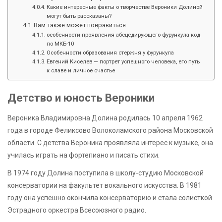
Какие интересные факты о творчестве Вероники Долиной
могут быть рассказаны?
Вам также может понравиться
особенности проявления абсцедирующего фурункула код
по МКБ-10
Особенности образования стержня у фурункула
Евгений Киселев — портрет успешного человека, его путь
к славе и личное счастье
Детство и юность Вероники
Вероника Владимировна Долина родилась 10 апреля 1962
года в городе Феликсово Волоколамского района Московской
области. С детства Вероника проявляла интерес к музыке, она
училась играть на фортепиано и писать стихи.
В 1974 году Долина поступила в школу-студию Московской
консерватории на факультет вокального искусства. В 1981
году она успешно окончила консерваторию и стала солисткой
Эстрадного оркестра Всесоюзного радио.