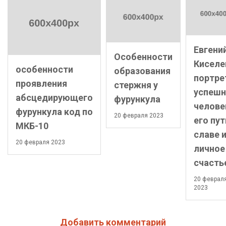
Евгени
Особенности
Киселе
особенности
образования
портре
проявления
стержня у
успешн
абсцедирующего
фурункула
челове
фурункула код по
20 февраля 2023
его пут
МКБ-10
славе 
20 февраля 2023
личное
счасть
20 феврал
2023
Добавить комментарий