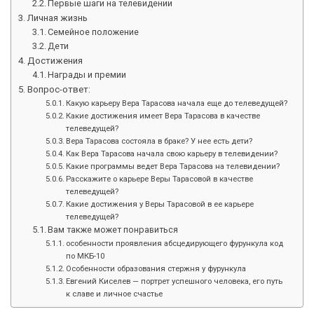
Первые шаги на телевидении
Личная жизнь
Семейное положение
Дети
Достижения
Награды и премии
Вопрос-ответ:
Какую карьеру Вера Тарасова начала еще до телеведущей?
Какие достижения имеет Вера Тарасова в качестве
телеведущей?
Вера Тарасова состояла в браке? У нее есть дети?
Как Вера Тарасова начала свою карьеру в телевидении?
Какие программы ведет Вера Тарасова на телевидении?
Расскажите о карьере Веры Тарасовой в качестве
телеведущей?
Какие достижения у Веры Тарасовой в ее карьере
телеведущей?
Вам также может понравиться
особенности проявления абсцедирующего фурункула код
по МКБ-10
Особенности образования стержня у фурункула
Евгений Киселев — портрет успешного человека, его путь
к славе и личное счастье