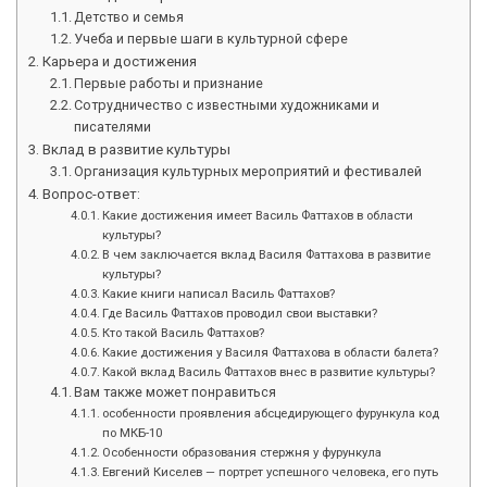
Детство и семья
Учеба и первые шаги в культурной сфере
Карьера и достижения
Первые работы и признание
Сотрудничество с известными художниками и
писателями
Вклад в развитие культуры
Организация культурных мероприятий и фестивалей
Вопрос-ответ:
Какие достижения имеет Василь Фаттахов в области
культуры?
В чем заключается вклад Василя Фаттахова в развитие
культуры?
Какие книги написал Василь Фаттахов?
Где Василь Фаттахов проводил свои выставки?
Кто такой Василь Фаттахов?
Какие достижения у Василя Фаттахова в области балета?
Какой вклад Василь Фаттахов внес в развитие культуры?
Вам также может понравиться
особенности проявления абсцедирующего фурункула код
по МКБ-10
Особенности образования стержня у фурункула
Евгений Киселев — портрет успешного человека, его путь