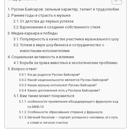
Руслан Байсаров: сильный характер, талант и трудолюбие
Ранние годы и страсть к музыке
От детства до первых успехов
Вдохновение и создание собственного стиля
Медиа-карьера и победы
Популярность в качестве участника музыкального шоу
Успехи в мире шоу-бизнеса и сотрудничество с
известными исполнителями
Социальная активность и влияние
Борьба за права животных и экологические проблемы
Вопрос-ответ:
Когда родился Руслан Байсаров?
Какой национальности является Руслан Байсаров?
Какую музыку исполняет Руслан Байсаров?
Какие достижения есть у Руслана Байсарова?
Вам также может понравиться
особенности проявления абсцедирующего фурункула код
по МКБ-10
Особенности образования стержня у фурункула
Евгений Киселев — портрет успешного человека, его путь
к славе и личное счастье