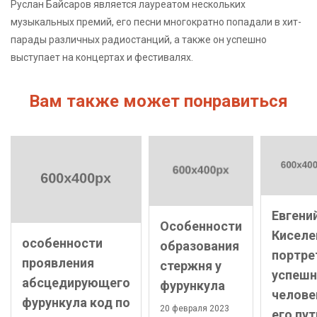
Руслан Байсаров является лауреатом нескольких
музыкальных премий, его песни многократно попадали в хит-
парады различных радиостанций, а также он успешно
выступает на концертах и фестивалях.
Вам также может понравиться
Евгени
Особенности
Киселе
особенности
образования
портре
проявления
стержня у
успешн
абсцедирующего
фурункула
челове
фурункула код по
20 февраля 2023
его пут