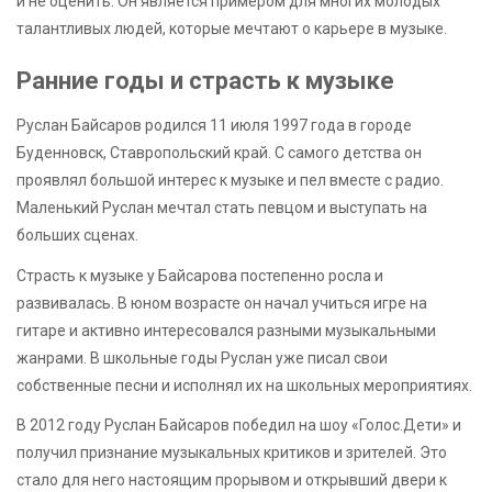
и не оценить. Он является примером для многих молодых
талантливых людей, которые мечтают о карьере в музыке.
Ранние годы и страсть к музыке
Руслан Байсаров родился 11 июля 1997 года в городе
Буденновск, Ставропольский край. С самого детства он
проявлял большой интерес к музыке и пел вместе с радио.
Маленький Руслан мечтал стать певцом и выступать на
больших сценах.
Страсть к музыке у Байсарова постепенно росла и
развивалась. В юном возрасте он начал учиться игре на
гитаре и активно интересовался разными музыкальными
жанрами. В школьные годы Руслан уже писал свои
собственные песни и исполнял их на школьных мероприятиях.
В 2012 году Руслан Байсаров победил на шоу «Голос.Дети» и
получил признание музыкальных критиков и зрителей. Это
стало для него настоящим прорывом и открывший двери к