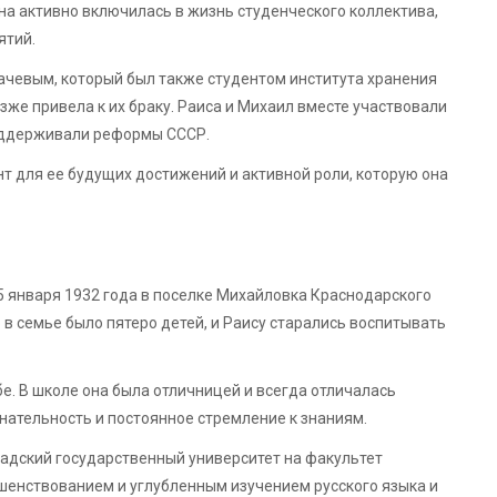
на активно включилась в жизнь студенческого коллектива,
ятий.
ачевым, который был также студентом института хранения
зже привела к их браку. Раиса и Михаил вместе участвовали
поддерживали реформы СССР.
 для ее будущих достижений и активной роли, которую она
 января 1932 года в поселке Михайловка Краснодарского
 в семье было пятеро детей, и Раису старались воспитывать
бе. В школе она была отличницей и всегда отличалась
ательность и постоянное стремление к знаниям.
адский государственный университет на факультет
шенствованием и углубленным изучением русского языка и