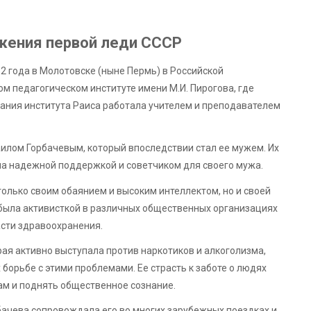
ижения первой леди СССР
2 года в Молотовске (ныне Пермь) в Российской
м педагогическом институте имени М.И. Пирогова, где
чания института Раиса работала учителем и преподавателем
аилом Горбачевым, который впоследствии стал ее мужем. Их
ыла надежной поддержкой и советчиком для своего мужа.
только своим обаянием и высоким интеллектом, но и своей
 была активисткой в различных общественных организациях
асти здравоохранения.
рая активно выступала против наркотиков и алкоголизма,
орьбе с этими проблемами. Ее страсть к заботе о людях
м и поднять общественное сознание.
бачева сопровождала его во многих зарубежных поездках и