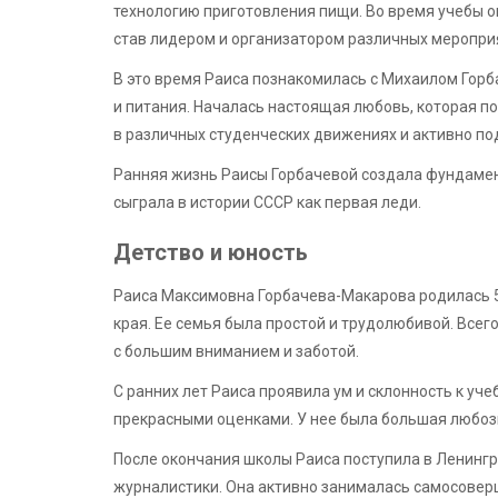
технологию приготовления пищи. Во время учебы о
став лидером и организатором различных меропри
В это время Раиса познакомилась с Михаилом Горб
и питания. Началась настоящая любовь, которая по
в различных студенческих движениях и активно 
Ранняя жизнь Раисы Горбачевой создала фундамент
сыграла в истории СССР как первая леди.
Детство и юность
Раиса Максимовна Горбачева-Макарова родилась 5
края. Ее семья была простой и трудолюбивой. Всего
с большим вниманием и заботой.
С ранних лет Раиса проявила ум и склонность к уче
прекрасными оценками. У нее была большая любозн
После окончания школы Раиса поступила в Ленингр
журналистики. Она активно занималась самосовер