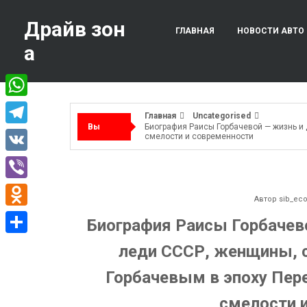
Перейти
к
Драйв зон
ГЛАВНАЯ
НОВОСТИ АВТО
содержимому
а
WhatsApp
Главная
Uncategorised
Вы
Биография Раисы Горбачевой — жизнь и
Telegram
смелости и современности
здесь:
VK
Viber
Автор
sib_ec
Odnoklassniki
Биография Раисы Горбачев
Отправить
леди СССР, женщины, 
Горбачевым в эпоху Пере
смелости 