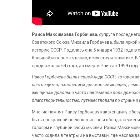
Раиса Максимовна Горбачева
, супруга последне
Советского Союза Михаила Горбачева, была яркой
историю СССР. Родилась она 5 января 1932 года в 
большой интерес к чтению, искусству и политике. 
продержался 64 года, до смерти Раисы в 1999 году.
Раиса Горбачева была первой леди СССР, которая а
настоящим вдохновением для многих женщин, демонст
женщинам довольно часто навязывали роль домохозя
благотворительностью, путешествовала по стране и
Многие помнят Раису Горбачеву как женщину с без
быть прекрасной внешностью, но и обладала умени
голосом и глубиной своих мыслей. Раиса Максимов
часто ходила в театры и на выставки, где наслажд