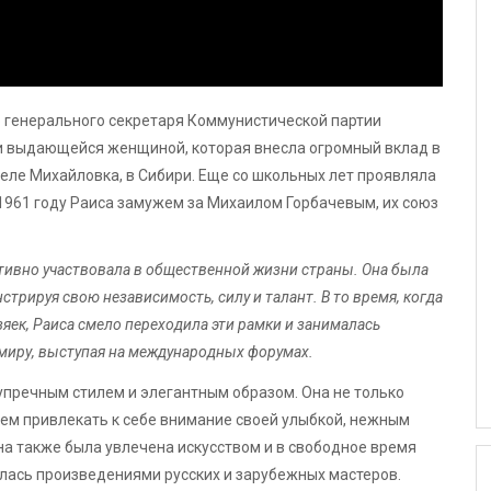
го генерального секретаря Коммунистической партии
 и выдающейся женщиной, которая внесла огромный вклад в
селе Михайловка, в Сибири. Еще со школьных лет проявляла
В 1961 году Раиса замужем за Михаилом Горбачевым, их союз
ктивно участвовала в общественной жизни страны. Она была
рируя свою независимость, силу и талант. В то время, когда
ек, Раиса смело переходила эти рамки и занималась
 миру, выступая на международных форумах.
упречным стилем и элегантным образом. Она не только
ем привлекать к себе внимание своей улыбкой, нежным
на также была увлечена искусством и в свободное время
алась произведениями русских и зарубежных мастеров.