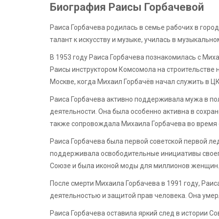
Биография Раисы Горбачевой
Раиса Горбачева родилась в семье рабочих в город
талант к искусству и музыке, училась в музыкальн
В 1953 году Раиса Горбачева познакомилась с Мих
Раисы инструктором Комсомола на строительстве н
Москве, когда Михаил Горбачёв начал служить в Ц
Раиса Горбачева активно поддерживала мужа в по
деятельности. Она была особенно активна в сохра
также сопровождала Михаила Горбачева во время е
Раиса Горбачева была первой советской первой ле
поддерживала освободительные инициативы своего
Союзе и была иконой моды для миллионов женщин
После смерти Михаила Горбачева в 1991 году, Ра
деятельностью и защитой прав человека. Она умерл
Раиса Горбачева оставила яркий след в истории С