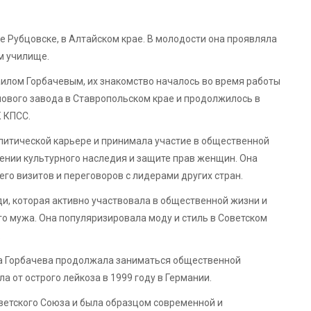
е Рубцовске, в Алтайском крае. В молодости она проявляла
ом училище.
аилом Горбачевым, их знакомство началось во время работы
ового завода в Ставропольском крае и продолжилось в
К КПСС.
литической карьере и принимала участие в общественной
нении культурного наследия и защите прав женщин. Она
го визитов и переговоров с лидерами других стран.
ди, которая активно участвовала в общественной жизни и
 мужа. Она популяризировала моду и стиль в Советском
.
иса Горбачева продолжала заниматься общественной
а от острого лейкоза в 1999 году в Германии.
оветского Союза и была образцом современной и