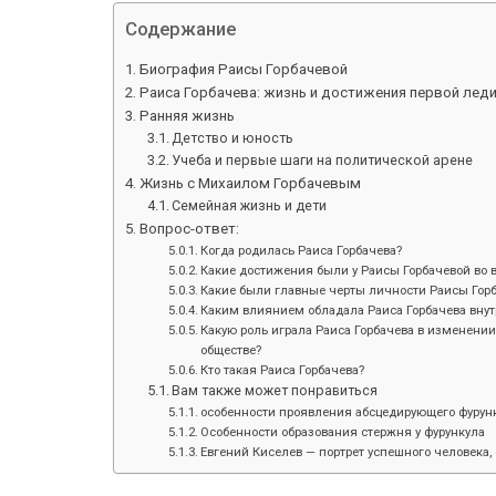
Содержание
Биография Раисы Горбачевой
Раиса Горбачева: жизнь и достижения первой лед
Ранняя жизнь
Детство и юность
Учеба и первые шаги на политической арене
Жизнь с Михаилом Горбачевым
Семейная жизнь и дети
Вопрос-ответ:
Когда родилась Раиса Горбачева?
Какие достижения были у Раисы Горбачевой во 
Какие были главные черты личности Раисы Гор
Каким влиянием обладала Раиса Горбачева внут
Какую роль играла Раиса Горбачева в изменени
обществе?
Кто такая Раиса Горбачева?
Вам также может понравиться
особенности проявления абсцедирующего фурунк
Особенности образования стержня у фурункула
Евгений Киселев — портрет успешного человека, 