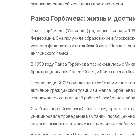
эмансипированной женщины своего времени.
Раиса Горбачева: жизнь и дост
Раиса Горбачева (Ульянова) родилась 5 января 193
Федерации. Она получила образование в Московско
изучала филологию и английский язык. После окон
английского языка.
В 1953 году Раиса Горбачева познакомилась с Мих
брак продолжался более 60 лет, и Раиса всегда б
Первая леди СССР привлекала к себе внимание не 
активной гражданской позицией. Раиса Горбачева
и занималась социальной работой, особенно в обл
Она была первой супругой главы государства, кото
инициировала проведение кампаний, посвященных б
помогла вызвать внимание к социальным проблема
Во время правления Михаила Горбачева Раиса Гор