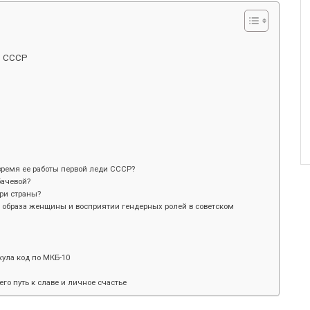
и СССР
время ее работы первой леди СССР?
бачевой?
ри страны?
и образа женщины и восприятии гендерных ролей в советском
ула код по МКБ-10
его путь к славе и личное счастье