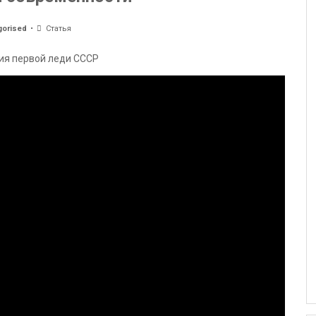
gorised
Статья