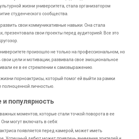
культурной жизни университета, стала организатором
витие студенческого сообщества.
 развить свои коммуникативные навыки. Она стала
х, презентовала свои проекты перед аудиторией. Все это
кругозор.
ниверситете произошло не только на профессиональном, но
ь свои цели и мотивации, развивала свое эмоциональное
ивали ее в ее стремлении к самовыражению.
 жизни порноактрисы, который помог ей выйти за рамки
е полноценной личностью.
 и популярность
важных моментов, которые стали точкой поворота в ее
 Они могут включать в себя:
актриса появляется перед камерой, может иметь
ре. Успешный дебют может привлечь внимание зрителей и