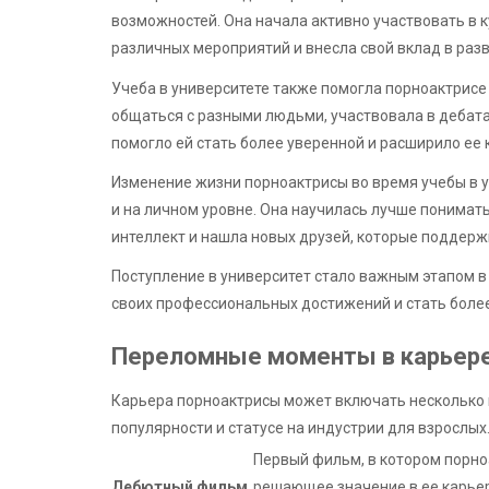
возможностей. Она начала активно участвовать в 
различных мероприятий и внесла свой вклад в раз
Учеба в университете также помогла порноактрисе
общаться с разными людьми, участвовала в дебата
помогло ей стать более уверенной и расширило ее 
Изменение жизни порноактрисы во время учебы в у
и на личном уровне. Она научилась лучше понимат
интеллект и нашла новых друзей, которые поддерж
Поступление в университет стало важным этапом в
своих профессиональных достижений и стать боле
Переломные моменты в карьере
Карьера порноактрисы может включать несколько 
популярности и статусе на индустрии для взрослых.
Первый фильм, в котором порно
Дебютный фильм
решающее значение в ее карье