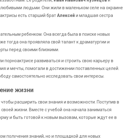
олюбивыми людьми. Они жили в маленьком селе на окраине
оактрисы есть старший брат
Алексей
и младшая сестра
ательным ребенком. Она всегда была в поиске новых
е тогда она проявляла свой талант к драматургии и
ерты перед своими близкими.
 порноактрисе развиваться и строить свою карьеру в
ия и мечты, помогали в достижении поставленных целей.
ободу самостоятельно исследовать свои интересы.
нение жизни
 чтобы расширить свои знания и возможности. Поступив в
 своей жизни. Вместе с учебой она начала заниматься
му и быть готовой к новым вызовам, которые ждут ее в
том получения знаний, но и площадкой для новых