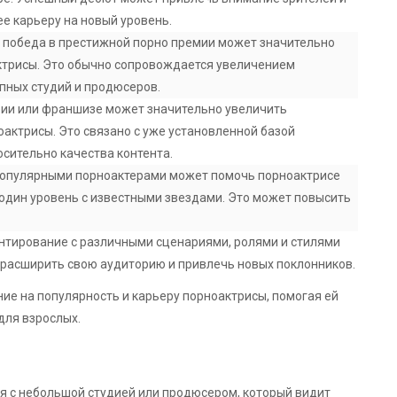
ее карьеру на новый уровень.
 победа в престижной порно премии может значительно
ктрисы. Это обычно сопровождается увеличением
пных студий и продюсеров.
рии или франшизе может значительно увеличить
оактрисы. Это связано с уже установленной базой
сительно качества контента.
популярными порноактерами может помочь порноактрисе
 один уровень с известными звездами. Это может повысить
нтирование с различными сценариями, ролями и стилями
расширить свою аудиторию и привлечь новых поклонников.
ие на популярность и карьеру порноактрисы, помогая ей
для взрослых.
я с небольшой студией или продюсером, который видит