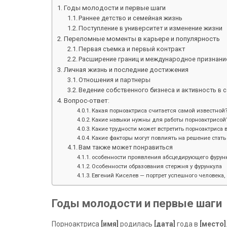
Годы молодости и первые шаги
Раннее детство и семейная жизнь
Поступление в университет и изменение жизни
Переломные моменты в карьере и популярность
Первая съемка и первый контракт
Расширение границ и международное признани
Личная жизнь и последние достижения
Отношения и партнеры
Ведение собственного бизнеса и активность в 
Вопрос-ответ:
Какая порноактриса считается самой известной
Какие навыки нужны для работы порноактрисой
Какие трудности может встретить порноактриса в
Какие факторы могут повлиять на решение стать
Вам также может понравиться
особенности проявления абсцедирующего фурунк
Особенности образования стержня у фурункула
Евгений Киселев — портрет успешного человека, 
Годы молодости и первые шаги
Порноактриса
[имя]
родилась
[дата]
года в
[место]