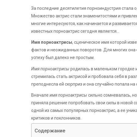
За последние десятилетия порноиндустрия стала о
Множество актрис стали знаменитостями и привлек
многие интересуются, как начинается и развиваетс
известных порноактрис сегодня является…
Имя порноактрисы
, сценическое имя которой изв
фактов и неожиданных поворотов. Для многих она с
успеху был далеко не простым.
Имя порноактрисы
родилась в маленьком городке и
стремилась стать актрисой и пробовала себя в раз
преподнесла ей сюрприз и она случайно попала на
Вначале
имя порноактрисы
сильно сомневалась, но
приняла решение попробовать свои силы в новой сф
одной из самых популярных порноактрис, а ее уни
критиков и поклонников.
Содержание