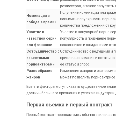
режиссеров, а также запустить 
Получение номинации или даже
Номинация и
повысить популярность порноа
победа в премии
количества предложений от кру
Участие в
Участие в популярной порно се
известной серии
популярность и признание порн
или франшизе
поклонников и ожиданиями отно
Сотрудничество с
Сотрудничество с ведущими и 
известными
привлечь внимание и встать на
порноактерами
ее статус и спрос.
Разнообразие
Изменение жанров и экспериме
жанров
может позволить порноактрисе 
Все эти факторы могут оказать существенное влиян
достичь большего признания и успеха в индустрии 
Первая съемка и первый контракт
Первый контракт порноактрисы обычно заключаетс