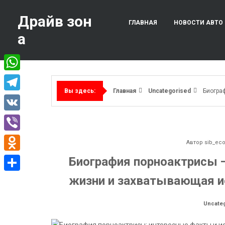
Перейти
к
Драйв зон
ГЛАВНАЯ
НОВОСТИ АВТО
содержимому
а
WhatsApp
Главная
Uncategorised
Биогра
Вы здесь:
Telegram
VK
Viber
Автор
sib_ec
Odnoklassniki
Биография порноактрисы 
жизни и захватывающая и
Отправить
Uncate