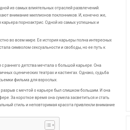
дной из самых влиятельных отраслей развлечений.
ают внимание миллионов поклонников. И, конечно же,
я карьера порноактрис. Одной из самых успешных и
естно во всем мире. Ее история карьеры полна интересных
тала символом сексуальности и свободы, но ее путь к
 с раннего детства мечтала о большой карьере. Она
личных сценических театрах и кастингах. Однако, судьба
 сьемки фильма для взрослых.
 разрыв с мечтой о карьере был слишком большим. И она
ере. За короткое время она сумела засветиться и стать
кальный стиль и неповторимая красота привлекли внимание