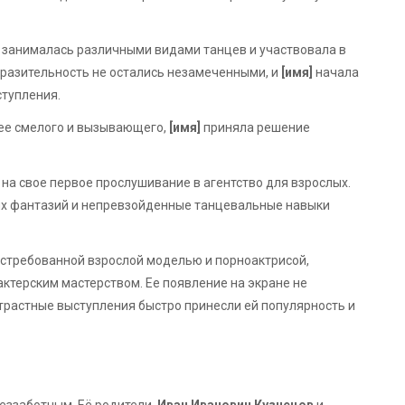
е занималась различными видами танцев и участвовала в
ыразительность не остались незамеченными, и
[имя]
начала
тупления.
лее смелого и вызывающего,
[имя]
приняла решение
на свое первое прослушивание в агентство для взрослых.
их фантазий и непревзойденные танцевальные навыки
стребованной взрослой моделью и порноактрисой,
ктерским мастерством. Ее появление на экране не
страстные выступления быстро принесли ей популярность и
еззаботным. Её родители,
Иван Иванович Кузнецов
и