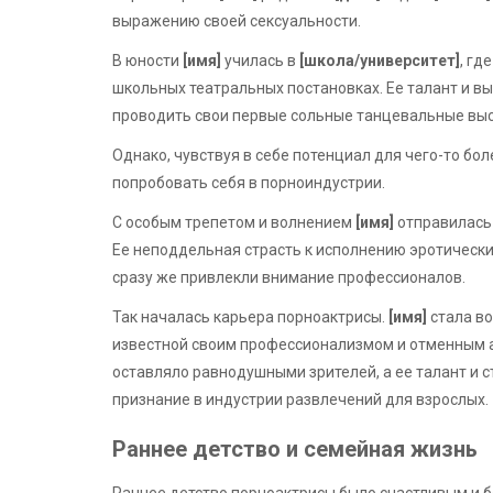
выражению своей сексуальности.
В юности
[имя]
училась в
[школа/университет]
, гд
школьных театральных постановках. Ее талант и в
проводить свои первые сольные танцевальные выс
Однако, чувствуя в себе потенциал для чего-то бо
попробовать себя в порноиндустрии.
С особым трепетом и волнением
[имя]
отправилась 
Ее неподдельная страсть к исполнению эротическ
сразу же привлекли внимание профессионалов.
Так началась карьера порноактрисы.
[имя]
стала во
известной своим профессионализмом и отменным а
оставляло равнодушными зрителей, а ее талант и 
признание в индустрии развлечений для взрослых.
Раннее детство и семейная жизнь
Раннее детство порноактрисы было счастливым и б