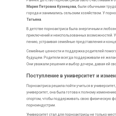
Мария Петровна Кузнецова
, были обычными труд
города и занимались сельским хозяйством. У порн
Татьяна
.
В детстве порноактриса была энергичным и любозн
приключений и неиспользованных возможностей. Уж
пению, устраивая семейные представления и конц
Семейные ценности и поддержка родителей помогли
будущем. Родители всегда поддерживали её желан
Они уважали решения и выбор дочери, давая ей св
Поступление в университет и изме
Порноактриса решила пойти учиться в университет,
университет, она была готова к полному изменению
спортом, чтобы поддерживать свою физическую фор
порноиндустрии.
Университет стал для порноактрисы не только мес