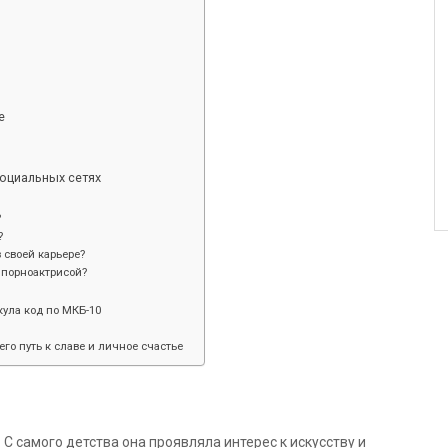
е
социальных сетях
?
?
 своей карьере?
 порноактрисой?
ула код по МКБ-10
его путь к славе и личное счастье
. С самого детства она проявляла интерес к искусству и