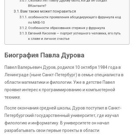
Сколько лет Павлу Дурову было, когда он создал
ВКонтакте?
Вам также может понравиться
особенности проявления абсцедирующего фурункула код
по МКБ-10
Особенности образования стержня у фурункула
Евгений Киселев — портрет успешного человека, его путь
к славе и личное счастье
Биография Павла Дурова
Павел Валерьевич Дуров, родился 10 октября 1984 года в
Ленинграде (ныне Санкт-Петербург) в семье специалиста в
области математики и филологии. Уже в детстве Павел
проявил интерес к программированию и компьютерной
технике.
После окончания средней школы, Дуров поступил в Санкт-
Петербургский государственный университет, где изучал
филологию и информатику. В университете он начал
разрабатывать свои первые проекты в области