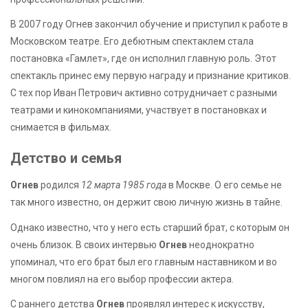
В 2007 году Огнев закончил обучение и приступил к работе в
Московском театре. Его дебютным спектаклем стала
постановка «Гамлет», где он исполнил главную роль. Этот
спектакль принес ему первую награду и признание критиков.
С тех пор Иван Петрович активно сотрудничает с разными
театрами и кинокомпаниями, участвует в постановках и
снимается в фильмах.
Детство и семья
Огнев
родился
12 марта 1985 года
в Москве. О его семье не
так много известно, он держит свою личную жизнь в тайне.
Однако известно, что у него есть старший брат, с которым он
очень близок. В своих интервью
Огнев
неоднократно
упоминал, что его брат был его главным наставником и во
многом повлиял на его выбор профессии актера.
С раннего детства
Огнев
проявлял интерес к искусству,