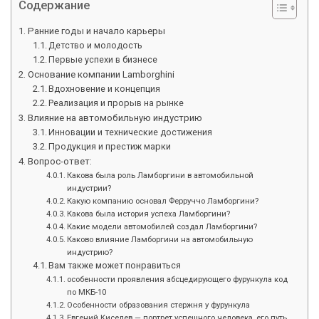
Содержание
Ранние годы и начало карьеры
Детство и молодость
Первые успехи в бизнесе
Основание компании Lamborghini
Вдохновение и концепция
Реализация и прорыв на рынке
Влияние на автомобильную индустрию
Инновации и технические достижения
Продукция и престиж марки
Вопрос-ответ:
Какова была роль Ламборгини в автомобильной
индустрии?
Какую компанию основал Ферруччо Ламборгини?
Какова была история успеха Ламборгини?
Какие модели автомобилей создал Ламборгини?
Каково влияние Ламборгини на автомобильную
индустрию?
Вам также может понравиться
особенности проявления абсцедирующего фурункула код
по МКБ-10
Особенности образования стержня у фурункула
Евгений Киселев — портрет успешного человека, его путь