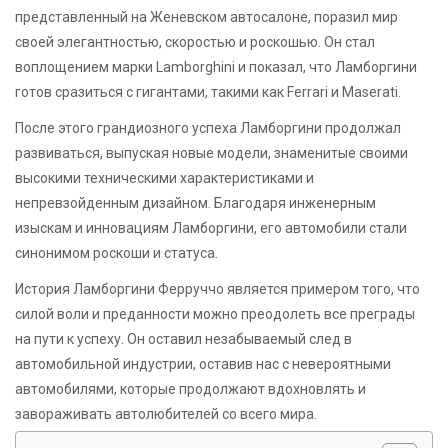
представленный на Женевском автосалоне, поразил мир
своей элегантностью, скоростью и роскошью. Он стал
воплощением марки Lamborghini и показал, что Ламборгини
готов сразиться с гигантами, такими как Ferrari и Maserati.
После этого грандиозного успеха Ламборгини продолжал
развиваться, выпуская новые модели, знаменитые своими
высокими техническими характеристиками и
непревзойденным дизайном. Благодаря инженерным
изыскам и инновациям Ламборгини, его автомобили стали
синонимом роскоши и статуса.
История Ламборгини Ферруччо является примером того, что
силой воли и преданности можно преодолеть все преграды
на пути к успеху. Он оставил незабываемый след в
автомобильной индустрии, оставив нас с невероятными
автомобилями, которые продолжают вдохновлять и
завораживать автолюбителей со всего мира.