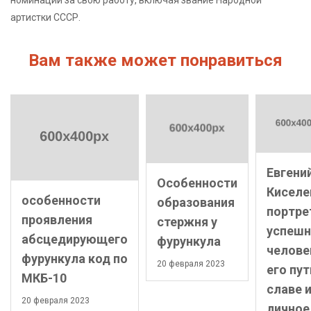
номинаций за свою работу, включая звание Народной
артистки СССР.
Вам также может понравиться
Евгени
Особенности
Киселе
особенности
образования
портре
проявления
стержня у
успешн
абсцедирующего
фурункула
челове
фурункула код по
20 февраля 2023
его пут
МКБ-10
славе 
20 февраля 2023
личное