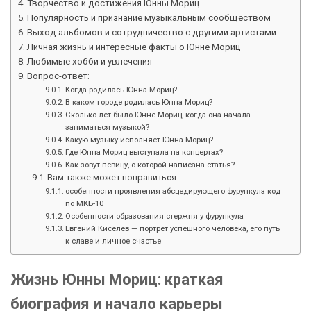
Творчество и достижения Юнны Мориц
Популярность и признание музыкальным сообществом
Выход альбомов и сотрудничество с другими артистами
Личная жизнь и интересные факты о Юнне Мориц
Любимые хобби и увлечения
Вопрос-ответ:
Когда родилась Юнна Мориц?
В каком городе родилась Юнна Мориц?
Сколько лет было Юнне Мориц, когда она начала
заниматься музыкой?
Какую музыку исполняет Юнна Мориц?
Где Юнна Мориц выступала на концертах?
Как зовут певицу, о которой написана статья?
Вам также может понравиться
особенности проявления абсцедирующего фурункула код
по МКБ-10
Особенности образования стержня у фурункула
Евгений Киселев — портрет успешного человека, его путь
к славе и личное счастье
Жизнь Юнны Мориц: краткая
биография и начало карьеры