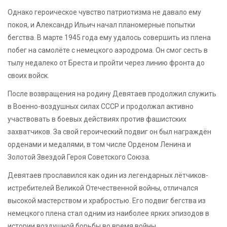
Однако героическое чувство патриотизма не давало ему
покоя, и Александр Ильич начал планомерные попытки
бегства. В марте 1945 года ему удалось совершить из плена
побег на самолёте с немецкого аэродрома. Он смог сесть в
тылу недалеко от Бреста и пройти через линию фронта до
своих войск.
После возвращения на родину Девятаев продолжил служить
в Военно-воздушных силах СССР и продолжал активно
участвовать в боевых действиях против фашистских
захватчиков. За свой героический подвиг он был награждён
орденами и медалями, в том числе Орденом Ленина и
Золотой Звездой Героя Советского Союза.
Девятаев прославился как один из легендарных лётчиков-
истребителей Великой Отечественной войны, отличался
высокой мастерством и храбростью. Его подвиг бегства из
немецкого плена стал одним из наиболее ярких эпизодов в
истории воздушной борьбы во время войны.