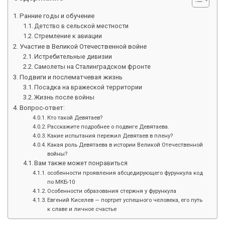
Ранние годы и обучение
Детство в сельской местности
Стремление к авиации
Участие в Великой Отечественной войне
Истребительные дивизии
Самолеты на Сталинградском фронте
Подвиги и послематчевая жизнь
Посадка на вражеской территории
Жизнь после войны
Вопрос-ответ:
Кто такой Девятаев?
Расскажите подробнее о подвиге Девятаева.
Какие испытания пережил Девятаев в плену?
Какая роль Девятаева в истории Великой Отечественной
войны?
Вам также может понравиться
особенности проявления абсцедирующего фурункула код
по МКБ-10
Особенности образования стержня у фурункула
Евгений Киселев — портрет успешного человека, его путь
к славе и личное счастье