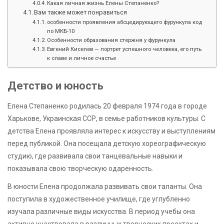
Какая личная жизнь Елены Степаненко?
Вам также может понравиться
особенности проявления абсцедирующего фурункула код
по МКБ-10
Особенности образования стержня у фурункула
Евгений Киселев — портрет успешного человека, его путь
к славе и личное счастье
Детство и юность
Елена Степаненко родилась 20 февраля 1974 года в городе
Харькове, Украинская ССР, в семье работников культуры. С
детства Елена проявляла интерес к искусству и выступлениям
перед публикой. Она посещала детскую хореографическую
студию, где развивала свои танцевальные навыки и
показывала свою творческую одаренность.
В юности Елена продолжала развивать свои таланты. Она
поступила в художественное училище, где углубленно
изучала различные виды искусства. В период учебы она
активно участвовала в различных творческих проектах и