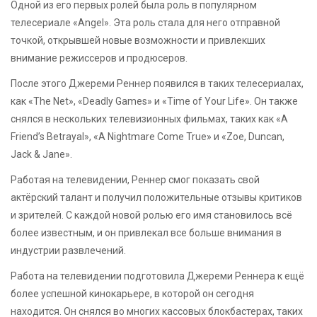
Одной из его первых ролей была роль в популярном
телесериале «Angel». Эта роль стала для него отправной
точкой, открывшей новые возможности и привлекших
внимание режиссеров и продюсеров.
После этого Джереми Реннер появился в таких телесериалах,
как «The Net», «Deadly Games» и «Time of Your Life». Он также
снялся в нескольких телевизионных фильмах, таких как «A
Friend’s Betrayal», «A Nightmare Come True» и «Zoe, Duncan,
Jack & Jane».
Работая на телевидении, Реннер смог показать свой
актёрский талант и получил положительные отзывы критиков
и зрителей. С каждой новой ролью его имя становилось всё
более известным, и он привлекал все больше внимания в
индустрии развлечений.
Работа на телевидении подготовила Джереми Реннера к ещё
более успешной кинокарьере, в которой он сегодня
находится. Он снялся во многих кассовых блокбастерах, таких