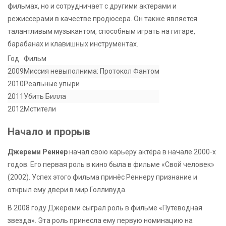
фильмах, но и сотрудничает с другими актерами и
режиссерами в качестве продюсера. Он также является
талантливым музыкантом, способным играть на гитаре,
барабанах и клавишных инструментах.
Год
Фильм
2009
Миссия невыполнима: Протокол Фантом
2010
Реальные упыри
2011
Убить Билла
2012
Мстители
Начало и прорыв
Джереми Реннер
начал свою карьеру актёра в начале 2000-х
годов. Его первая роль в кино была в фильме «Свой человек»
(2002). Успех этого фильма принёс Реннеру признание и
открыл ему двери в мир Голливуда.
В 2008 году Джереми сыграл роль в фильме «Путеводная
звезда». Эта роль принесла ему первую номинацию на