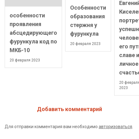
Евгени
Особенности
Киселе
особенности
образования
портре
проявления
стержня у
успешн
абсцедирующего
фурункула
челове
фурункула код по
20 февраля 2023
его пут
МКБ-10
славе 
20 февраля 2023
личное
счасть
20 феврал
2023
Добавить комментарий
Для отправки комментария вам необходимо
авторизоваться
.