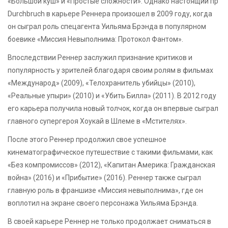
«Большой куш» и «Простые сложности». Однако настоящий пр
Durchbruch в карьере Реннера произошел в 2009 году, когда
он сыграл роль спецагента Уильяма Брэнда в популярном
боевике «Миссия Невыполнима: Протокол Фантом».
Впоследствии Реннер заслужил признание критиков и
популярность у зрителей благодаря своим ролям в фильмах
«Международ» (2009), «Телохранитель убийцы» (2010),
«Реальные упыри» (2010) и «Убить Билла» (2011). В 2012 году
его карьера получила новый толчок, когда он впервые сыграл
главного супергероя Хоукай в Шлеме в «Мстителях».
После этого Реннер продолжил свое успешное
кинематографическое путешествие с такими фильмами, как
«Без компромиссов» (2012), «Капитан Америка: Гражданская
война» (2016) и «Прибытие» (2016). Реннер также сыграл
главную роль в франшизе «Миссия невыполнима», где он
воплотил на экране своего персонажа Уильяма Брэнда.
В своей карьере Реннер не только продолжает сниматься в