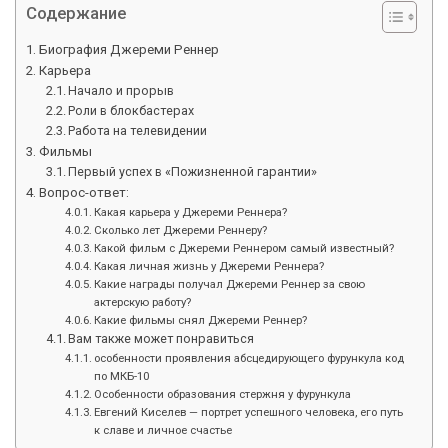
Содержание
Биография Джереми Реннер
Карьера
Начало и прорыв
Роли в блокбастерах
Работа на телевидении
Фильмы
Первый успех в «Пожизненной гарантии»
Вопрос-ответ:
Какая карьера у Джереми Реннера?
Сколько лет Джереми Реннеру?
Какой фильм с Джереми Реннером самый известный?
Какая личная жизнь у Джереми Реннера?
Какие награды получал Джереми Реннер за свою
актерскую работу?
Какие фильмы снял Джереми Реннер?
Вам также может понравиться
особенности проявления абсцедирующего фурункула код
по МКБ-10
Особенности образования стержня у фурункула
Евгений Киселев — портрет успешного человека, его путь
к славе и личное счастье