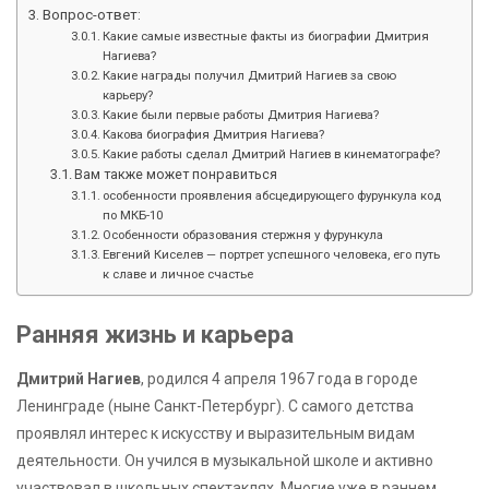
Вопрос-ответ:
Какие самые известные факты из биографии Дмитрия
Нагиева?
Какие награды получил Дмитрий Нагиев за свою
карьеру?
Какие были первые работы Дмитрия Нагиева?
Какова биография Дмитрия Нагиева?
Какие работы сделал Дмитрий Нагиев в кинематографе?
Вам также может понравиться
особенности проявления абсцедирующего фурункула код
по МКБ-10
Особенности образования стержня у фурункула
Евгений Киселев — портрет успешного человека, его путь
к славе и личное счастье
Ранняя жизнь и карьера
Дмитрий Нагиев
, родился 4 апреля 1967 года в городе
Ленинграде (ныне Санкт-Петербург). С самого детства
проявлял интерес к искусству и выразительным видам
деятельности. Он учился в музыкальной школе и активно
участвовал в школьных спектаклях. Многие уже в раннем