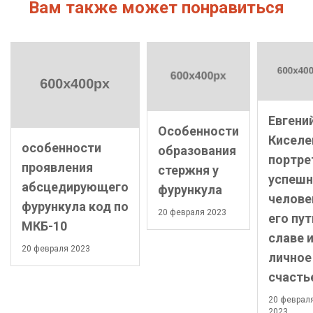
Вам также может понравиться
Евгени
Особенности
Киселе
особенности
образования
портре
проявления
стержня у
успешн
абсцедирующего
фурункула
челове
фурункула код по
20 февраля 2023
его пут
МКБ-10
славе 
20 февраля 2023
личное
счасть
20 феврал
2023