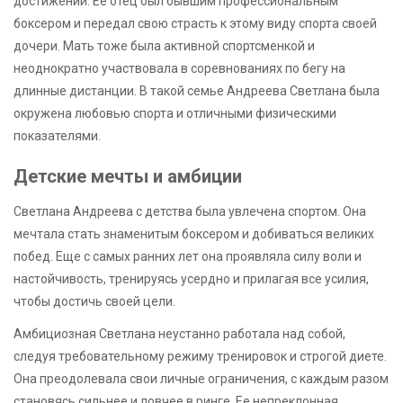
достижений. Ее отец был бывшим профессиональным
боксером и передал свою страсть к этому виду спорта своей
дочери. Мать тоже была активной спортсменкой и
неоднократно участвовала в соревнованиях по бегу на
длинные дистанции. В такой семье Андреева Светлана была
окружена любовью спорта и отличными физическими
показателями.
Детские мечты и амбиции
Светлана Андреева с детства была увлечена спортом. Она
мечтала стать знаменитым боксером и добиваться великих
побед. Еще с самых ранних лет она проявляла силу воли и
настойчивость, тренируясь усердно и прилагая все усилия,
чтобы достичь своей цели.
Амбициозная Светлана неустанно работала над собой,
следуя требовательному режиму тренировок и строгой диете.
Она преодолевала свои личные ограничения, с каждым разом
становясь сильнее и ловчее в ринге. Ее непреклонная