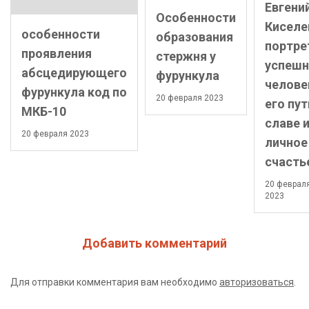
Евгени
Особенности
Киселе
особенности
образования
портре
проявления
стержня у
успешн
абсцедирующего
фурункула
челове
фурункула код по
20 февраля 2023
его пут
МКБ-10
славе 
20 февраля 2023
личное
счасть
20 феврал
2023
Добавить комментарий
Для отправки комментария вам необходимо
авторизоваться
.