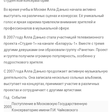
студенткой консерватории.
Во время учебы в Москве Алла Данько начала активно
выступать на различных сценах и конкурсах. Её уникальный
голос и яркая харизма привлекли внимание зрителей и
профессионалов в музыкальной сфере.
В 2007 году Алла Данько стала участницей телевизионного
проекта «Студия-1» на канале «Беларусь-1». Вместе с тремя
другими девушками они образовали группу «Ранетки». Проект
и группа получили огромную популярность, особенно у
подросткового зрителя.
С 2007 года Алла Данько продолжает активную музыкальную
деятельность. Она записала несколько сольных альбомов,
выступает на концертах, принимает участие в различных
проектах и сотрудничает с другими артистами.
Год
Событие
Поступление в Московскую Государственную
2005
Консерваторию имени П.И. Чайковского