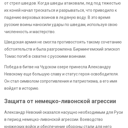
от стрел шведов. Когда шведы атаковали, лед под тяжестью
их коней начал трескаться и разрываться, что приводило к
падению верховых воинов в ледяную воду. В это время
русские воины наносили удары по шведам, используя свою
численность и мастерство.
Шведская армия не смогла противостоять такому сочетанию
обстоятельств и была разгромлена. Бирмингемский эпископ
Томас погиб в схватке с русскими воинами.
Победа в битве на Чудском озере принесла Александру
Невскому еще большую славу и статус героя-освободителя.
Он стал символом сопротивления и патриотизма, а его имя
войдет в историю.
Защита от немецко-ливонской агрессии
Александр Невский оказался насущно необходимым для Руси
в период немецко-ливонской агрессии. Воеводство
княжеских войск и обеспечение обороны стали для него