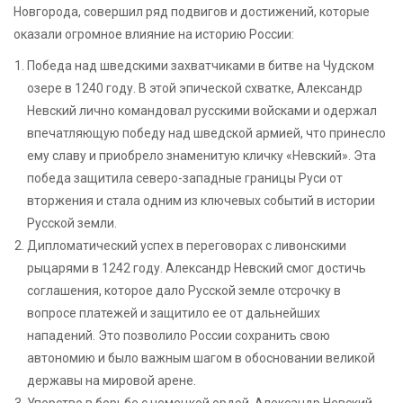
Новгорода, совершил ряд подвигов и достижений, которые
оказали огромное влияние на историю России:
Победа над шведскими захватчиками в битве на Чудском
озере в 1240 году. В этой эпической схватке, Александр
Невский лично командовал русскими войсками и одержал
впечатляющую победу над шведской армией, что принесло
ему славу и приобрело знаменитую кличку «Невский». Эта
победа защитила северо-западные границы Руси от
вторжения и стала одним из ключевых событий в истории
Русской земли.
Дипломатический успех в переговорах с ливонскими
рыцарями в 1242 году. Александр Невский смог достичь
соглашения, которое дало Русской земле отсрочку в
вопросе платежей и защитило ее от дальнейших
нападений. Это позволило России сохранить свою
автономию и было важным шагом в обосновании великой
державы на мировой арене.
Упорство в борьбе с немецкой ордой. Александр Невский