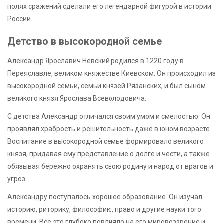
полях сражений сделали его легендарной фигурой в истории
России.
Детство в высокородной семье
Александр Ярославич Невский родился в 1220 году в
Переяславле, великом княжестве Киевском. Он происходил из
высокородной семьи, семьи князей Рязанских, и был сыном
великого князя Ярослава Всеволодовича.
С детства Александр отличался своим умом и смелостью. Он
проявлял храбрость и решительность даже в юном возрасте.
Воспитание в высокородной семье формировало великого
князя, придавая ему представление о долге и чести, а также
обязывая бережно охранять свою родину и народ от врагов и
угроз.
Александру поступалось хорошее образование. Он изучал
историю, риторику, философию, право и другие науки того
времени. Все это глубоко повлияло на его мировоззрение и