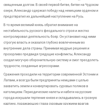
священным долгом. В своей первой битве, битве на Чудском
озере, Александр одержал победу над немецким орденом и
предотвратил их дальнейший наступление на Русь.
В то время великий князь обратил внимание на
нестабильность русского феодального строя и жестко
контролировал деятельность бояр. Он установил над ними
строгую власть и оказался глубоко вовлеченным во
внутренние дела страны. Принимая мудрые решения и
прозорливо предвидя грядущие конфликты, Александр
создал могучую оборонительную систему и смог преодолеть
трудности, созданные агрессорами.
Сражения проходили на территории современной Эстонии и
Латвии, и всегда были предприняты немцами с целью
захватить земли и конвертировать суровых поляков в
католицизм. Периодические налеты и набеги на русские
города искушали терпение князя и складывались в грозную
картину, поражающую глаза суровым оружием врагов.