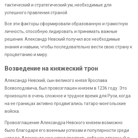
тактический и стратегический ум, необходимые для
успешного правления страной.
Все эти факторы сформировали образованную и грамотную
личность, способную лидировать и принимать важные
решения. Александр Невский получил все необходимые
знания и навыки, чтобы последовательно вести свою страну к
процветанию и миру.
Возведение на княжеский трон
Александр Невский, сын великого князя Ярослава
Всеволодовича, был провозглашен князем в 1236 году. Это
произошло в очень сложное и трудное время для Руси, когда
на ее границах активно продвигались татаро-монгольские
войска.
Провозглашение Александра Невского князем возможно
было благодаря его военным успехам и популярности среди
народа. Александр уже успел проявить себя как отважный и