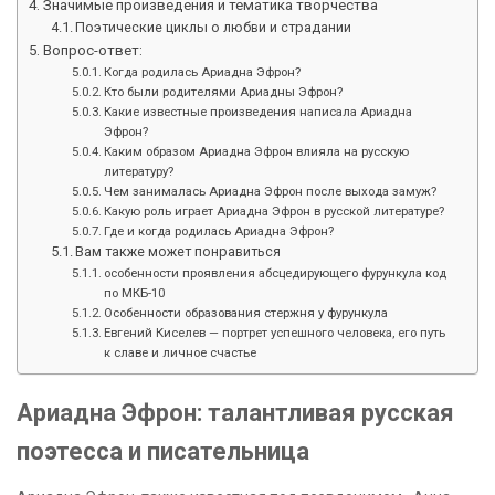
Значимые произведения и тематика творчества
Поэтические циклы о любви и страдании
Вопрос-ответ:
Когда родилась Ариадна Эфрон?
Кто были родителями Ариадны Эфрон?
Какие известные произведения написала Ариадна
Эфрон?
Каким образом Ариадна Эфрон влияла на русскую
литературу?
Чем занималась Ариадна Эфрон после выхода замуж?
Какую роль играет Ариадна Эфрон в русской литературе?
Где и когда родилась Ариадна Эфрон?
Вам также может понравиться
особенности проявления абсцедирующего фурункула код
по МКБ-10
Особенности образования стержня у фурункула
Евгений Киселев — портрет успешного человека, его путь
к славе и личное счастье
Ариадна Эфрон: талантливая русская
поэтесса и писательница