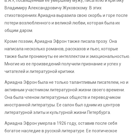
В.А.», посвященный ее умершему мужу, писателю и критику
Владимиру Александровичу Жуковскому. В этих
стихотворениях Ариадна выразила свою скорбь и горе после
потери возлюбленного и великой любви, которая была их
общим даром.
Кроме поэзии, Ариадна Эфрон также писала прозу. Она
написала несколько романов, рассказов и пьес, которые
также были проникнуты ее интеллектом и эмоциональностью.
Многие из ее произведений получили признание и успех у
читателей и литературной критики.
Ариадна Эфрон была не только талантливым писателем, но и
активным участником литературной жизни своего времени.
Она была членом литературных обществ и переводчиком
иностранной литературы. Ее салон был одним из центров
литературной элиты и культурной жизни Петербурга.
Ариадна Эфрон умерла в 1926 году, оставив после себя
богатое наследие в русской литературе. Ее поэтическое