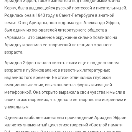
Ариадна Эфрон, также известная под псевдонимом «Анна
Керн», была выдающейся русской поэтессой и писательницей.
Родилась она в 1843 году в Санкт-Петербурге в знатной
семье. Отец Ариадны, поэт и драматург Александр Эфрон,
был одним из основателей литературного общества
«Арзамас». Это семейное окружение сильно повлияло на
Ариадну и развило ее творческий потенциал с раннего
возраста.
Ариадна Эфрон начала писать стихи еще в подростковом
возрасте и публиковала их в известных литературных
изданиях того времени. Ее стихи отличались глубокой
эмоциональностью, изысканностью формы и изящной
метафорикой. Она открыто выражала свои чувства и мысли в
своих стихотворениях, что делало ее творчество искренним и
уникальным.
Одним из наиболее известных произведений Ариадны Эфрон
является знаменитый цикл стихотворений «Светлой памяти