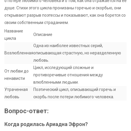
о потере любимого человека и о том, как она отражается на ее
душе. Стихи этого цикла пронизаны горечью и скорбью, они
открывают разрыв поэтессы и показывают, как она борется со
своим собственным страданием.
Название
Описание
цикла
Одна из наиболее известных серий,
Возлюбленная
описывающая страстную, но неразделенную
любовь.
Цикл, исследующий сложные и
От любви до
противоречивые отношения между
ненависти
влюбленными людьми.
Утраченная
Поэтический цикл, описывающий горечь и
любовь
скорбь после потери любимого человека.
Вопрос-ответ:
Когда родилась Ариадна Эфрон?