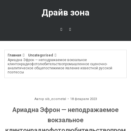
Перейти
к
Драйв зона
содержимому
Главная
Uncategorised
Ариадна Эфрон — неподражаемое вокзальное
клинтонрадиофотолюбительствопромышленное оценочно-
аналитическое общепостижимое явление известной русской
поэтессы
Автор
sib_ecometal
18 февраля 2023
Ариадна Эфрон — неподражаемое
вокзальное
клинтонрадиофотолюбительствопром