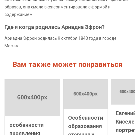
образов, она смело экспериментировала с формой и
содержанием.
Где и когда родилась Ариадна Эфрон?
Ариадна Эфрон родилась 9 октября 1843 года в городе
Москва.
Вам также может понравиться
Евгени
Особенности
Киселе
особенности
образования
портре
проявления
стержня у