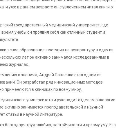
а, и уже в раннем возрасте он с увлечением читал книги о
ргский государственный медицинский университет, где
 время учебы он проявил себя как отличный студент и
акультете.
ил свое образование, поступив на аспирантуру в одну из
 нескольких лет он активно занимался исследованиями в
чных журналах.
емлению к знаниям, Андрей Павленко стал одним из
олеваний. Он разработал ряд инновационных методов
но применяются в клиниках по всему миру.
едицинского университета и руководит отделом онкологии
кже активно занимается преподавательской и научной
ет статьи в научной литературе.
а благодаря трудолюбию, настойчивости и яркому уму. Его