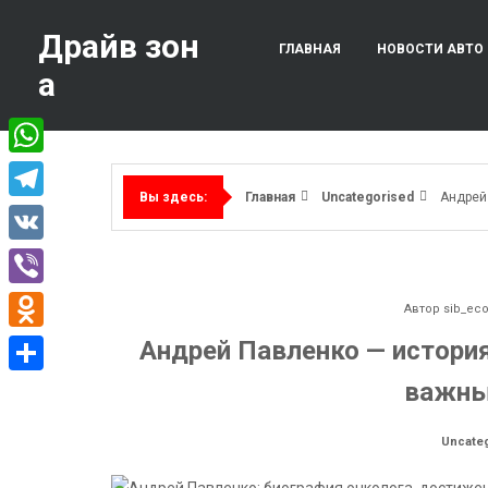
Перейти
к
Драйв зон
ГЛАВНАЯ
НОВОСТИ АВТО
содержимому
а
WhatsApp
Главная
Uncategorised
Андрей
Вы здесь:
Telegram
VK
Viber
Автор
sib_ec
Odnoklassniki
Андрей Павленко — история 
важны
Отправить
Uncate