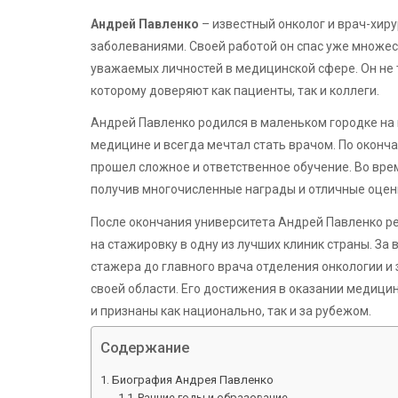
Андрей Павленко
– известный онколог и врач-хиру
заболеваниями. Своей работой он спас уже множес
уважаемых личностей в медицинской сфере. Он не 
которому доверяют как пациенты, так и коллеги.
Андрей Павленко родился в маленьком городке на ю
медицине и всегда мечтал стать врачом. По оконча
прошел сложное и ответственное обучение. Во вре
получив многочисленные награды и отличные оцен
После окончания университета Андрей Павленко ре
на стажировку в одну из лучших клиник страны. За
стажера до главного врача отделения онкологии и
своей области. Его достижения в оказании медиц
и признаны как национально, так и за рубежом.
Содержание
Биография Андрея Павленко
Ранние годы и образование