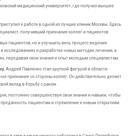
сковский медицинский университет, где получил высшее
риступил к работе в одной из лучших клиник Москвы. Здесь
циалист, получивший признание коллег и пациентов.
вых пациентов, но и улучшить весь процесс ведения
 в исследованиях и разработке новых методик лечения, а
ях, передавая свои знания и опыт молодым специалистам.
му
, Андрей Павленко стал крупной фигурой в области
ное признание со стороны коллег. Он действительно делает
вой вклад в борьбу с раком.
ня, постоянно совершенствуя свои знания и навыки, чтобы
о преданность пациентам и стремление к новым открытиям
ился в семье медицинского работника в Санкт-Петербурге.