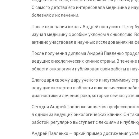
С самого детства его интересовала медицина и наук
болезнях и их лечении.
После окончания школы Андрей поступил в Петербу
изучал медицину с особым уклоном в онкологию. Во
активно участвовал в научных исследованиях на ф
После получения диплома Андрей Павленко продолж
ведущих онкологических клиник страны. В течение
области онкологии и публиковал свои работы в нау
Благодаря своему дару ученого и неутомимому стр
ведущих экспертов в области онкологических заб
диагностики и лечения рака, которые сейчас успеш
Сегодня Андрей Павленко является профессором м
в одной из ведущих онкологических клиник. Он та
работой, регулярно выступает с лекциями и публику
Андрей Павленко — яркий пример достижения успех