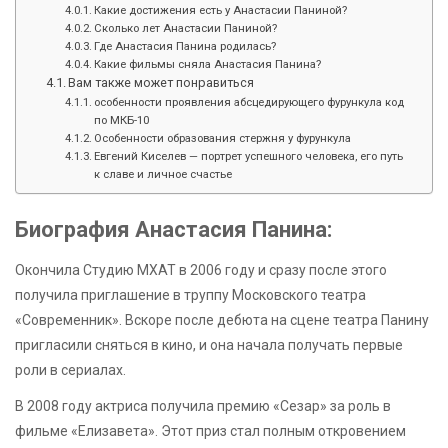
Какие достижения есть у Анастасии Паниной?
Сколько лет Анастасии Паниной?
Где Анастасия Панина родилась?
Какие фильмы сняла Анастасия Панина?
Вам также может понравиться
особенности проявления абсцедирующего фурункула код
по МКБ-10
Особенности образования стержня у фурункула
Евгений Киселев — портрет успешного человека, его путь
к славе и личное счастье
Биография Анастасия Панина:
Окончила Студию МХАТ в 2006 году и сразу после этого
получила приглашение в труппу Московского театра
«Современник». Вскоре после дебюта на сцене театра Панину
пригласили сняться в кино, и она начала получать первые
роли в сериалах.
В 2008 году актриса получила премию «Сезар» за роль в
фильме «Елизавета». Этот приз стал полным откровением