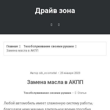
Перейти
к
Драйв зона
содержимому
Главная
Техобслуживание своими руками
Замена масла в АКПП
Автор
sib_ecometal
25 января 2023
Замена масла в АКПП
Техобслуживание своими руками
Статья
Любой автомобиль имеет слаженную систему работы,
благодаря чему машина длительное время способна