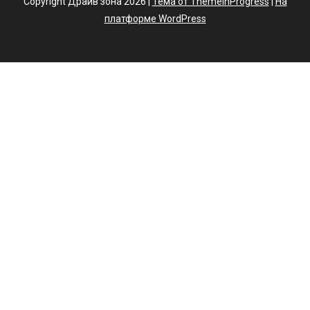
Copyright Драйв зона 2026 |
Тема от ThemeinProgress
|
На
платформе WordPress