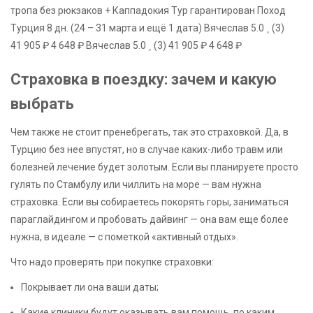
тропа без рюкзаков + Каппадокия Тур гарантирован Поход
Турция
8 дн.
(24 – 31 марта и ещё 1 дата)
Вячеслав 5.0
(3)
41 905 ₽
4 648 ₽
Вячеслав 5.0
(3)
41 905 ₽
4 648 ₽
Страховка в поездку: зачем и какую
выбрать
Чем также не стоит пренебрегать, так это страховкой. Да, в
Турцию без нее впустят, но в случае каких-либо травм или
болезней лечение будет золотым. Если вы планируете просто
гулять по Стамбулу или чиллить на море — вам нужна
страховка. Если вы собираетесь покорять горы, заниматься
параглайдингом и пробовать дайвинг — она вам еще более
нужна, в идеале — с пометкой «активный отдых».
Что надо проверять при покупке страховки:
Покрывает ли она ваши даты;
Какие клиники будут оказывать вам помощь, по каким