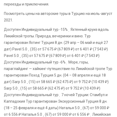
переезды и приключения.
Посмотреть цены на авторские туры в Турцию на июль-август
2021.
Доступен Индивидуальный тур
-15%
Яхтенный круиз вдоль
Ликийской тропы. Природа, вечеринки и вино. Тур
гарантирован Яхтинг Турция
8 дн.
(29 апр – 06 май и ещё 27
дат)
Pavel 5.0
(35)
от 57 675 ₽
(67 809 ₽)
от 6 401 ₽
(7 543 ₽)
Pavel 5.0
(35)
от 57 675 ₽
(67 809 ₽)
от 6 401 ₽
(7 543 ₽)
Доступен Индивидуальный тур
-6%
Море, горы,
параглайдинг — хайкинг-путешествие по Ликийской тропе Тур
гарантирован Поход Турция
5 дн.
(04 – 08 апреля и ещё 18
дат)
Sarp 5.0
(15)
от 58 665 ₽
(62 475 ₽)
от 9 752 ₽
(10 439 ₽)
Sarp 5.0
(15)
от 58 665 ₽
(62 475 ₽)
от 9 752 ₽
(10 439 ₽)
Доступен Индивидуальный тур
7 ночей Турции: Стамбул и
Каппадокия Тур гарантирован Экскурсионный Турция
8 дн.
(18 – 25 февраля и ещё 4 даты)
Наталья 5.0
(67)
от 59 000 ₽
от 6 556 ₽
Наталья 5.0
(67)
от 59 000 ₽
от 6 556 ₽
Ликийская