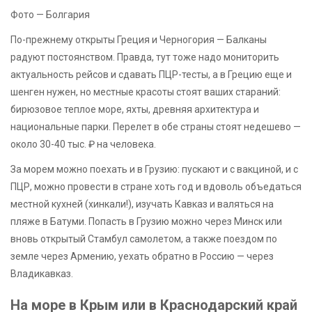
Фото — Болгария
По-прежнему открыты Греция и Черногория — Балканы
радуют постоянством. Правда, тут тоже надо мониторить
актуальность рейсов и сдавать ПЦР-тесты, а в Грецию еще и
шенген нужен, но местные красоты стоят ваших стараний:
бирюзовое теплое море, яхты, древняя архитектура и
национальные парки. Перелет в обе страны стоят недешево —
около 30-40 тыс. ₽ на человека.
За морем можно поехать и в Грузию: пускают и с вакциной, и с
ПЦР, можно провести в стране хоть год и вдоволь объедаться
местной кухней (хинкали!), изучать Кавказ и валяться на
пляже в Батуми. Попасть в Грузию можно через Минск или
вновь открытый Стамбул самолетом, а также поездом по
земле через Армению, уехать обратно в Россию — через
Владикавказ.
На море в Крым или в Краснодарский край