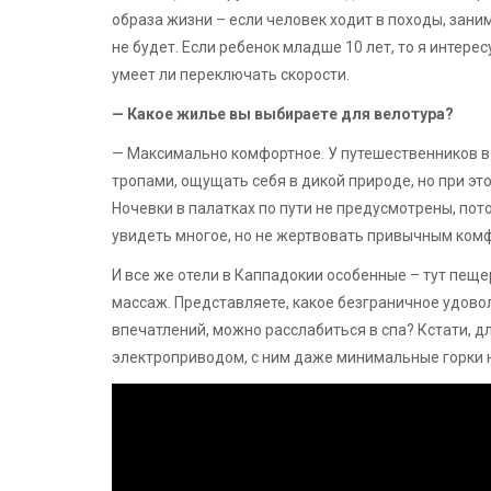
образа жизни – если человек ходит в походы, зани
не будет. Если ребенок младше 10 лет, то я интер
умеет ли переключать скорости.
— Какое жилье вы выбираете для велотура?
— Максимально комфортное. У путешественников в 
тропами, ощущать себя в дикой природе, но при эт
Ночевки в палатках по пути не предусмотрены, пот
увидеть многое, но не жертвовать привычным ком
И все же отели в Каппадокии особенные – тут пещ
массаж. Представляете, какое безграничное удовол
впечатлений, можно расслабиться в спа? Кстати, 
электроприводом, с ним даже минимальные горки 