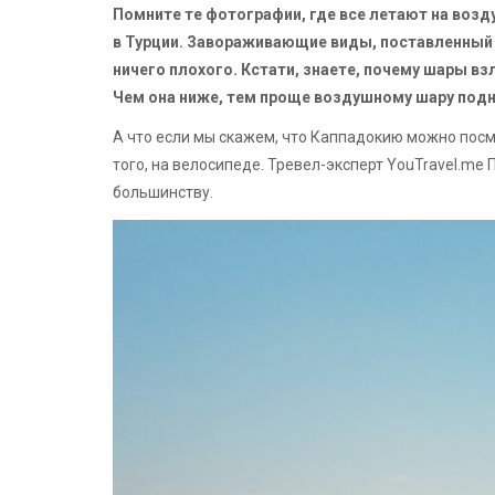
Помните те фотографии, где все летают на возду
в Турции. Завораживающие виды, поставленный н
ничего плохого. Кстати, знаете, почему шары вз
Чем она ниже, тем проще воздушному шару под
А что если мы скажем, что Каппадокию можно посмо
того, на велосипеде. Тревел-эксперт YouTravel.me 
большинству.