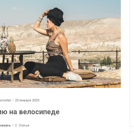
ometal
25 января 2023
ию на велосипеде
оехать
Статья