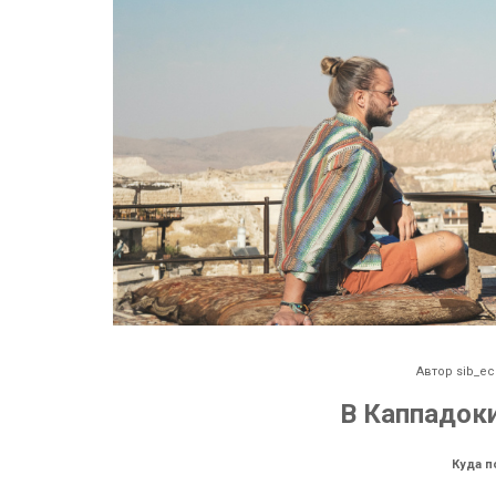
Автор
sib_ec
В Каппадок
Куда п