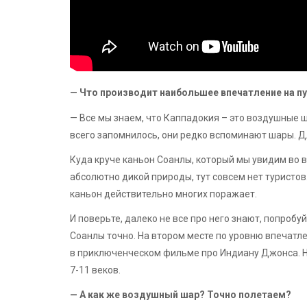
— Что производит наибольшее впечатление на п
— Все мы знаем, что Каппадокия – это воздушные ш
всего запомнилось, они редко вспоминают шары. Дл
Куда круче каньон Соанлы, который мы увидим во 
абсолютно дикой природы, тут совсем нет туристов
каньон действительно многих поражает.
И поверьте, далеко не все про него знают, попроб
Соанлы точно. На втором месте по уровню впечатл
в приключенческом фильме про Индиану Джонса. 
7-11 веков.
— А как же воздушный шар? Точно полетаем?