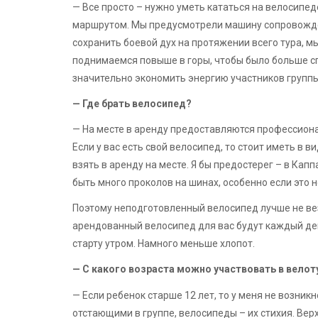
— Все просто – нужно уметь кататься на велосипе
маршрутом. Мы предусмотрели машину сопровождени
сохранить боевой дух на протяжении всего тура, м
поднимаемся повыше в горы, чтобы было больше сп
значительно экономить энергию участников группы
— Где брать велосипед?
— На месте в аренду предоставляются профессион
Если у вас есть свой велосипед, то стоит иметь в в
взять в аренду на месте. Я бы предостерег – в Ка
быть много проколов на шинах, особенно если это
Поэтому неподготовленный велосипед лучше не ве
арендованный велосипед для вас будут каждый день
старту утром. Намного меньше хлопот.
— С какого возраста можно участвовать в велот
— Если ребенок старше 12 лет, то у меня не возни
отстающими в группе, велосипеды – их стихия. Верх