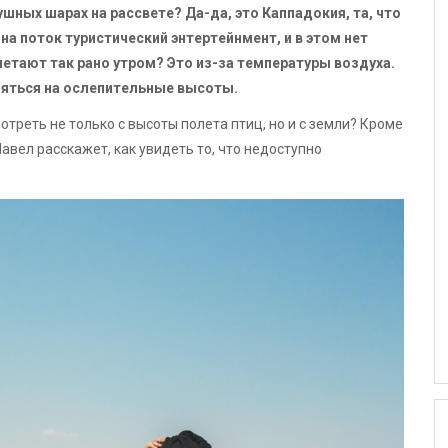
шных шарах на рассвете? Да-да, это Каппадокия, та, что
а поток туристический энтертейнмент, и в этом нет
летают так рано утром? Это из-за температуры воздуха.
няться на ослепительные высоты.
треть не только с высоты полета птиц, но и с земли? Кроме
Павел расскажет, как увидеть то, что недоступно