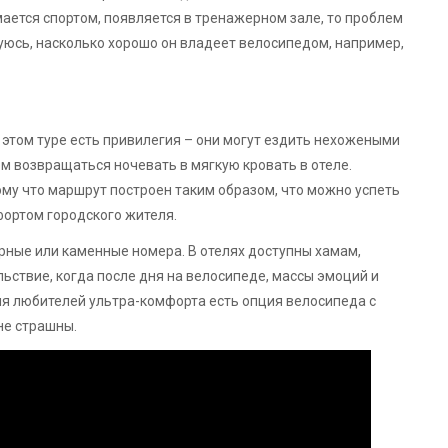
мается спортом, появляется в тренажерном зале, то проблем
есуюсь, насколько хорошо он владеет велосипедом, например,
этом туре есть привилегия – они могут ездить нехожеными
ом возвращаться ночевать в мягкую кровать в отеле.
ому что маршрут построен таким образом, что можно успеть
фортом городского жителя.
ерные или каменные номера. В отелях доступны хамам,
ьствие, когда после дня на велосипеде, массы эмоций и
для любителей ультра-комфорта есть опция велосипеда с
не страшны.