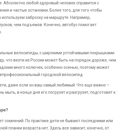
де. Абсолютно любой здоровый человек справится с
я и частые остановки. Более того, для того чтобы
ы используем заброску на маршруте. Например,
усков, чем подъемов. Конечно, автобус помогает
.
альные велосипеды, с широкими устойчивыми покрышками.
иду, что везти из России может быть на порядок дороже, чем
ппадокии много колючек, особенно осенью, поэтому может
 непрофессиональный городской велосипед.
зти, даже если он ваш самый любимый. Что еще важно –
 мыть, в конце дня его погрузят и разгрузят, подготовят к
уре?
кнет сомнений. По практике дети не бывают последними или
ней планки возраста нет. Здесь все зависит, конечно, от