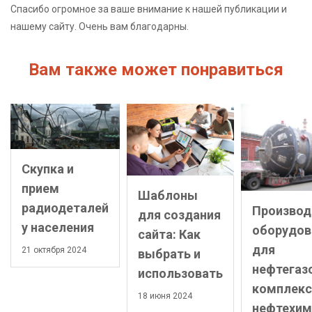
Спасибо огромное за ваше внимание к нашей публикации и
нашему сайту. Очень вам благодарны.
Вам также может понравиться
Скупка и
прием
Шаблоны
радиодеталей
Производ
для создания
у населения
оборудов
сайта: Как
для
21 октября 2024
выбрать и
нефтегаз
использовать
комплекс
18 июня 2024
нефтехим