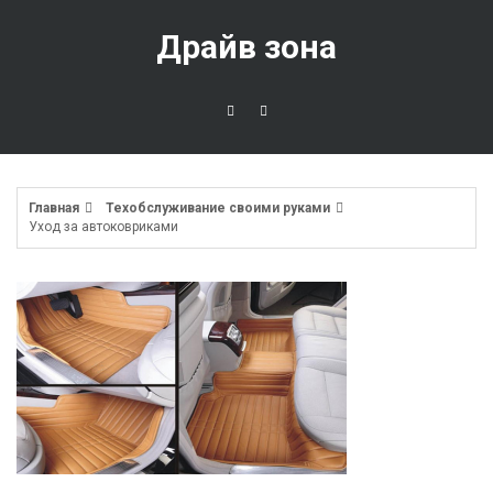
Перейти
к
Драйв зона
содержимому
Главная
Техобслуживание своими руками
Уход за автоковриками