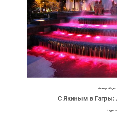
Автор
sib_ec
С Якиным в Гагры:
Куда п