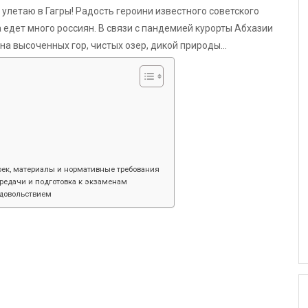
 улетаю в Гагры! Радость героини известного советского
а едет много россиян. В связи с пандемией курорты Абхазии
на высоченных гор, чистых озер, дикой природы…
оек, материалы и нормативные требования
ередачи и подготовка к экзаменам
удовольствием