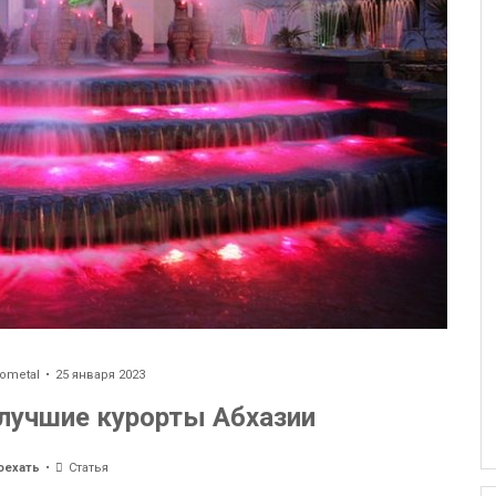
ometal
25 января 2023
 лучшие курорты Абхазии
оехать
Статья