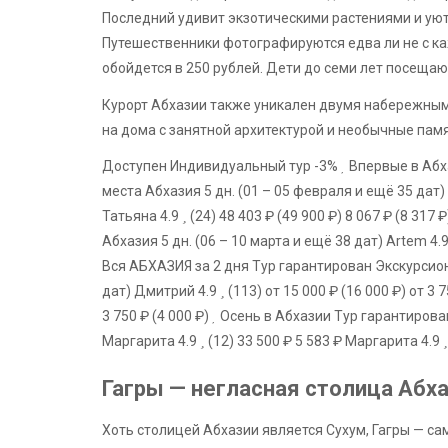
Последний удивит экзотическими растениями и уют
Путешественники фотографируются едва ли не с ка
обойдется в 250 рублей. Дети до семи лет посещаю
Курорт Абхазии также уникален двумя набережными
на дома с занятной архитектурой и необычные пам
Доступен Индивидуальный тур
-3%
Впервые в Абх
места Абхазия
5 дн.
(01 – 05 февраля и ещё 35 дат)
Татьяна 4.9
(24)
48 403 ₽
(49 900 ₽)
8 067 ₽
(8 317 ₽
Абхазия
5 дн.
(06 – 10 марта и ещё 38 дат)
Artem 4.
Вся АБХАЗИЯ за 2 дня Тур гарантирован Экскурсио
дат)
Дмитрий 4.9
(113)
от 15 000 ₽
(16 000 ₽)
от 3 
3 750 ₽
(4 000 ₽)
Осень в Абхазии Тур гарантиров
Маргарита 4.9
(12)
33 500 ₽
5 583 ₽
Маргарита 4.9
Гагры — негласная столица Абх
Хоть столицей Абхазии является Сухум, Гагры — с