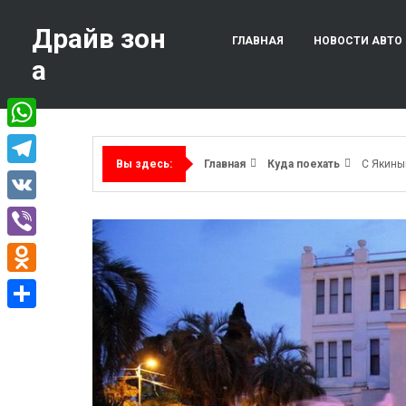
Перейти
к
Драйв зон
ГЛАВНАЯ
НОВОСТИ АВТО
содержимому
а
WhatsApp
Главная
Куда поехать
С Якины
Вы здесь:
Telegram
VK
Viber
Odnoklassniki
Отправить