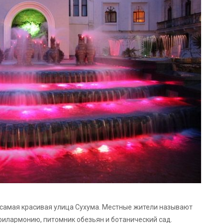
 самая красивая улица Сухума. Местные жители называют
филармонию, питомник обезьян и ботанический сад.