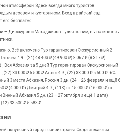
ной атмосферой. Здесь всегда много туристов.
ждым деревом и кустарником. Вход в райский сад
т его бесплатно.
 — Диоскуров и Махаджиров. Гуляя по ним, вы наткнетесь
ятники.
азию. Всё включено Тур гарантирован Экскурсионный 2
Татьяна 4.9
(24)
48 403 ₽
(49 900 ₽)
8 067 ₽
(8 317 ₽)
)
Вся Абхазия за 5 дней Тур гарантирован Экскурсионный
9
(22)
33 000 ₽
5 500 ₽
Artem 4.9
(22)
33 000 ₽
5 500 ₽
-6%
нный 3 места Абхазия, Россия
3 дн.
(24 – 26 февраля и ещё 6
750 ₽
(4 000 ₽)
Дмитрий 4.9
(113)
от 15 000 ₽
(16 000 ₽)
от
ан Винный Абхазия
5 дн.
(23 – 27 октября и ещё 1 дата)
(12)
33 500 ₽
5 583 ₽
азии
амый популярный город горной страны. Сюда стекаются