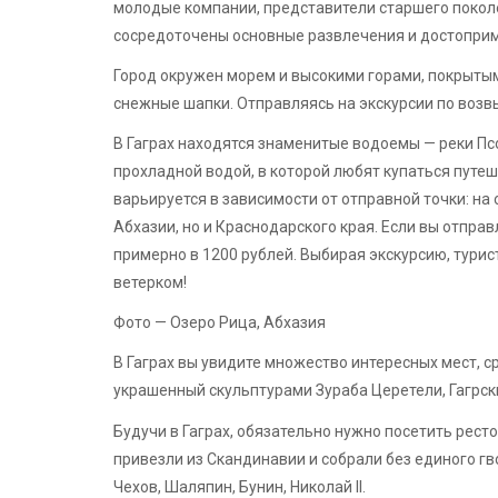
молодые компании, представители старшего поколе
сосредоточены основные развлечения и достопри
Город окружен морем и высокими горами, покрыты
снежные шапки. Отправляясь на экскурсии по возв
В Гаграх находятся знаменитые водоемы — реки Псо
прохладной водой, в которой любят купаться путе
варьируется в зависимости от отправной точки: на
Абхазии, но и Краснодарского края. Если вы отправ
примерно в 1200 рублей. Выбирая экскурсию, турис
ветерком!
Фото — Озеро Рица, Абхазия
В Гаграх вы увидите множество интересных мест, с
украшенный скульптурами Зураба Церетели, Гагрск
Будучи в Гаграх, обязательно нужно посетить рес
привезли из Скандинавии и собрали без единого гв
Чехов, Шаляпин, Бунин, Николай II.