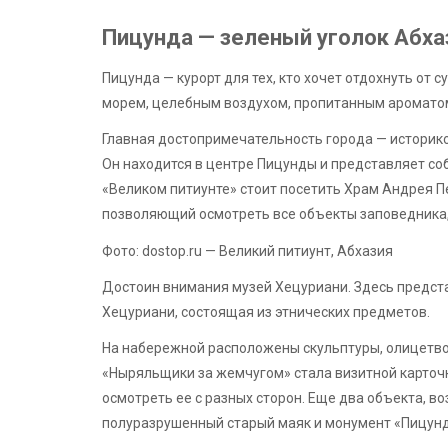
Пицунда — зеленый уголок Абха
Пицунда — курорт для тех, кто хочет отдохнуть от 
морем, целебным воздухом, пропитанным ароматом 
Главная достопримечательность города — историко
Он находится в центре Пицунды и представляет со
«Великом питиунте» стоит посетить Храм Андрея П
позволяющий осмотреть все объекты заповедника,
Фото: dostop.ru — Великий питиунт, Абхазия
Достоин внимания музей Хецуриани. Здесь предст
Хецуриани, состоящая из этнических предметов.
На набережной расположены скульптуры, олицетво
«Ныряльщики за жемчугом» стала визитной карточк
осмотреть ее с разных сторон. Еще два объекта, 
полуразрушенный старый маяк и монумент «Пицун