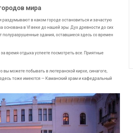
 городов мира
и раздумывают в каком городе остановиться и зачастую
а основана в VI веке до нашей эры. Дух древности до сих
т полуразрушенные здания, оставшиеся здесь со времен
за время отдыха успеете посмотреть все. Приятные
о вы можете побывать в лютеранской кирхе, синагоге,
и здесь тоже имеются — Каманский храм и кафедральный