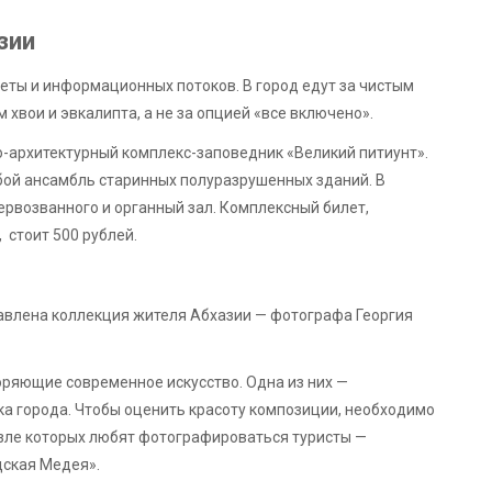
зии
суеты и информационных потоков. В город едут за чистым
хвои и эвкалипта, а не за опцией «все включено».
-архитектурный комплекс-заповедник «Великий питиунт».
бой ансамбль старинных полуразрушенных зданий. В
ервозванного и органный зал. Комплексный билет,
 стоит 500 рублей.
авлена коллекция жителя Абхазии — фотографа Георгия
ряющие современное искусство. Одна из них —
а города. Чтобы оценить красоту композиции, необходимо
возле которых любят фотографироваться туристы —
дская Медея».