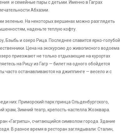
ния и семейные пары с детьми. Именно в Гаграх
мечательности Абхазии.
ми зеленью. На некоторых вершинах можно разглядеть
ышенностям, наденьте теплую кофту.
у, Бзыбь и озеро Рица. Последнее славится ярко-голубой
шественники. Цена на экскурсию до живописного водоема
 озеро приезжают не только отдыхающие на курортах
ляетесь на Рицу из Гагр — билет на одного обойдется
ты часто останавливаются на джиппинге — весело и с
реди них: Приморский парк принца Ольденбургского,
ий храм, Зимний театр, крепость-кастелла Жоэквара.
торан «Гагрипш», считающийся символом города. Здание
оздя. В разное время в ресторан заглядывали: Сталин,