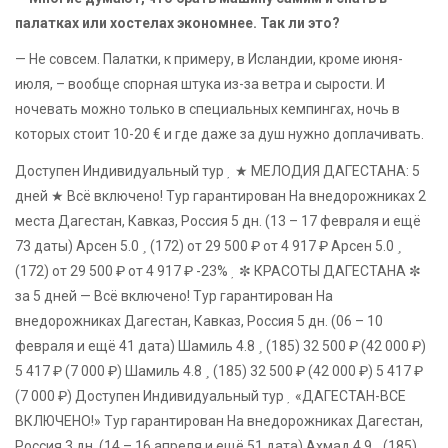
палатках или хостелах экономнее. Так ли это?
— Не совсем. Палатки, к примеру, в Исландии, кроме июня-
июля, – вообще спорная штука из-за ветра и сырости. И
ночевать можно только в специальных кемпингах, ночь в
которых стоит 10-20 € и где даже за душ нужно доплачивать.
Доступен Индивидуальный тур
★ МЕЛОДИЯ ДАГЕСТАНА: 5
дней ★ Всё включено! Тур гарантирован На внедорожниках 2
места Дагестан, Кавказ, Россия
5 дн.
(13 – 17 февраля и ещё
73 даты)
Арсен 5.0
(172)
от 29 500 ₽
от 4 917 ₽
Арсен 5.0
(172)
от 29 500 ₽
от 4 917 ₽
-23%
✼ КРАСОТЫ ДАГЕСТАНА ✼
за 5 дней — Всё включено! Тур гарантирован На
внедорожниках Дагестан, Кавказ, Россия
5 дн.
(06 – 10
февраля и ещё 41 дата)
Шамиль 4.8
(185)
32 500 ₽
(42 000 ₽)
5 417 ₽
(7 000 ₽)
Шамиль 4.8
(185)
32 500 ₽
(42 000 ₽)
5 417 ₽
(7 000 ₽)
Доступен Индивидуальный тур
«ДАГЕСТАН-ВСЕ
ВКЛЮЧЕНО!» Тур гарантирован На внедорожниках Дагестан,
Россия
3 дн.
(14 – 16 апреля и ещё 51 дата)
Ахмад 4.9
(185)