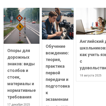
Английский 
Обучение
школьников
Опоры для
вождению:
как учить я
дорожных
теория,
с
знаков: виды
практика
удовольств
столбов и
первой
18 августа 2025
стоек,
передачи и
материалы и
подготовка
нормативные
к
требования
экзаменам
17 декабря 2025