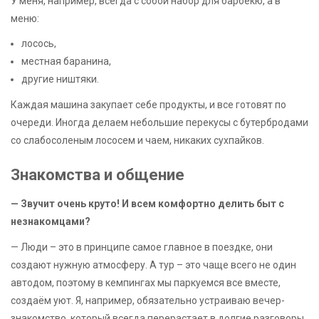
У меня, например, всегда с собой набор для барбекю, а в
меню:
лосось,
местная баранина,
другие ништяки.
Каждая машина закупает себе продукты, и все готовят по
очереди. Иногда делаем небольшие перекусы с бутербродами
со слабосоленым лососем и чаем, никаких сухпайков.
Знакомства и общение
— Звучит очень круто! И всем комфортно делить быт с
незнакомцами?
— Люди – это в принципе самое главное в поездке, они
создают нужную атмосферу. А тур – это чаще всего не один
автодом, поэтому в кемпингах мы паркуемся все вместе,
создаём уют. Я, например, обязательно устраиваю вечер-
знакомство, который всегда перерастает в долгие разговоры