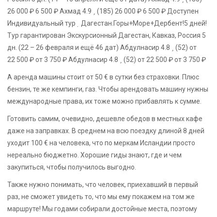
26 000 ₽
6 500 ₽
Ахмад 4.9
(185)
26 000 ₽
6 500 ₽
Доступен
Индивидуальный тур
Дагестан.Горы+Море+Дербент!5 дней!
Тур гарантирован Экскурсионный Дагестан, Кавказ, Россия
5
дн.
(22 – 26 февраля и ещё 46 дат)
Абдулнасир 4.8
(52)
от
22 500 ₽
от 3 750 ₽
Абдулнасир 4.8
(52)
от 22 500 ₽
от 3 750 ₽
А аренда машины стоит от 50 € в сутки без страховки. Плюс
бензин, те же кемпинги, газ. Чтобы арендовать машину нужны
международные права, их тоже можно прибавлять к сумме.
Готовить самим, очевидно, дешевле обедов в местных кафе
даже на заправках. В среднем на всю поездку длиной 8 дней
уходит 100 € на человека, что по меркам Исландии просто
нереально бюджетно. Хорошие гиды знают, где и чем
закупиться, чтобы получилось выгодно.
Также нужно понимать, что человек, приехавший в первый
раз, не сможет увидеть то, что мы ему покажем на том же
маршруте! Мы годами собирали достойные места, поэтому