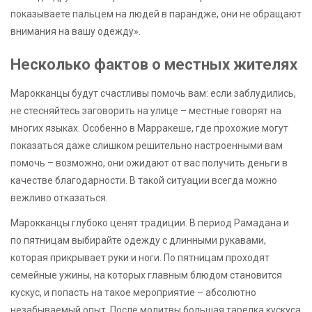
показываете пальцем на людей в парандже, они не обращают
внимания на вашу одежду».
Несколько фактов о местных жителях
Марокканцы будут счастливы помочь вам: если заблудились,
не стесняйтесь заговорить на улице – местные говорят на
многих языках. Особенно в Марракеше, где прохожие могут
показаться даже слишком решительно настроенными вам
помочь – возможно, они ожидают от вас получить деньги в
качестве благодарности. В такой ситуации всегда можно
вежливо отказаться.
Марокканцы глубоко ценят традиции. В период Рамадана и
по пятницам выбирайте одежду с длинными рукавами,
которая прикрывает руки и ноги. По пятницам проходят
семейные ужины, на которых главным блюдом становится
кускус, и попасть на такое мероприятие – абсолютно
незабываемый опыт. После молитвы большая тарелка кускуса