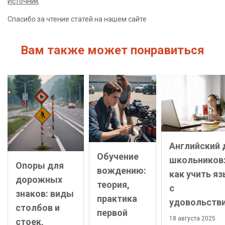
Источник
Спасибо за чтение статей на нашем сайте
Вам также может понравиться
Английский 
Обучение
школьников
Опоры для
вождению:
как учить я
дорожных
теория,
с
знаков: виды
практика
удовольств
столбов и
первой
18 августа 2025
стоек,