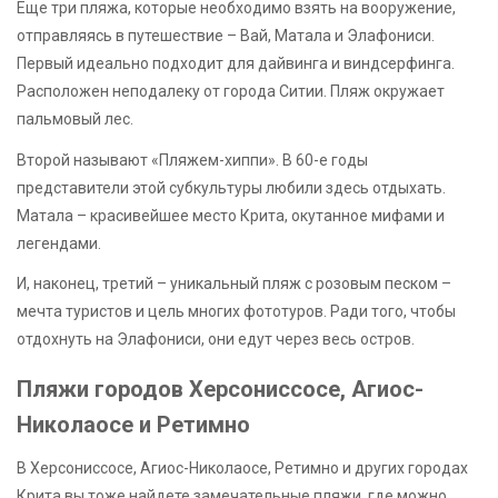
Еще три пляжа, которые необходимо взять на вооружение,
отправляясь в путешествие – Вай, Матала и Элафониси.
Первый идеально подходит для дайвинга и виндсерфинга.
Расположен неподалеку от города Ситии. Пляж окружает
пальмовый лес.
Второй называют «Пляжем-хиппи». В 60-е годы
представители этой субкультуры любили здесь отдыхать.
Матала – красивейшее место Крита, окутанное мифами и
легендами.
И, наконец, третий – уникальный пляж с розовым песком –
мечта туристов и цель многих фототуров. Ради того, чтобы
отдохнуть на Элафониси, они едут через весь остров.
Пляжи городов Херсониссосе, Агиос-
Николаосе и Ретимно
В Херсониссосе, Агиос-Николаосе, Ретимно и других городах
Крита вы тоже найдете замечательные пляжи, где можно