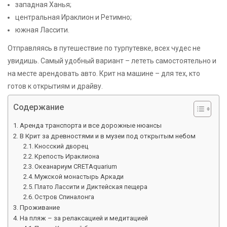
западная Ханья;
центральная Ираклион и Ретимно;
южная Лассити.
Отправляясь в путешествие по турпутевке, всех чудес не
увидишь. Самый удобный вариант – лететь самостоятельно и
на месте арендовать авто. Крит на машине – для тех, кто
готов к открытиям и драйву.
Содержание
Аренда транспорта и все дорожные нюансы
В Крит за древностями и в музеи под открытым небом
Кносский дворец
Крепость Ираклиона
Океанариум CRETAquarium
Мужской монастырь Аркади
Плато Лассити и Диктейская пещера
Остров Спиналонга
Проживание
На пляж – за релаксацией и медитацией